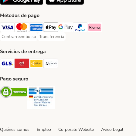
Métodos de pago
Visa Payment Method
Mastercard Payment Method
American Express Payment Method
Apple Pay Payment Method
Google Pay Payment Method
PayPal Payment Method
Klarna Payment Method
Contra-reembolso
Transferencia
Contra-reembolso Payment Method
Transferencia Payment Method
Servicios de entrega
GLS Shipping Method
CTTExpress Shipping Method
InPost Shipping Method
paack Shipping Method
Pago seguro
Security
Security
Quiénes somos
Empleo
Corporate Website
Aviso Legal