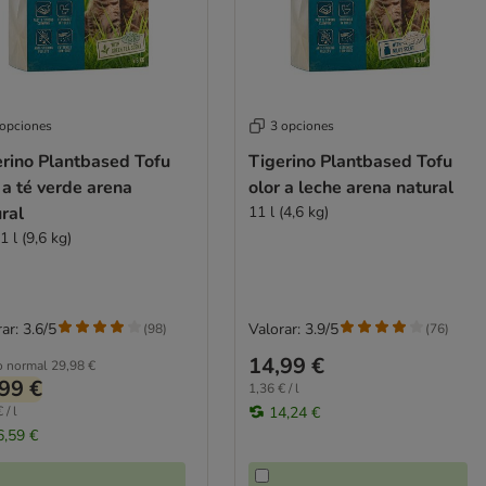
 opciones
3 opciones
erino Plantbased Tofu
Tigerino Plantbased Tofu
 a té verde arena
olor a leche arena natural
ral
11 l (4,6 kg)
1 l (9,6 kg)
ar: 3.6/5
Valorar: 3.9/5
(
98
)
(
76
)
14,99 €
o normal
29,98 €
99 €
1,36 € / l
 / l
14,24 €
6,59 €