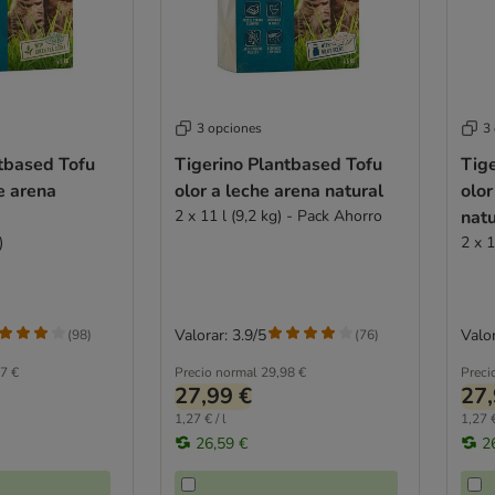
3 opciones
3
tbased Tofu
Tigerino Plantbased Tofu
Tig
e arena
olor a leche arena natural
olor
2 x 11 l (9,2 kg) - Pack Ahorro
natu
)
2 x 1
Valorar: 3.9/5
Valor
(
98
)
(
76
)
7 €
Precio normal
29,98 €
Preci
27,99 €
27,
1,27 € / l
1,27 €
26,59 €
2