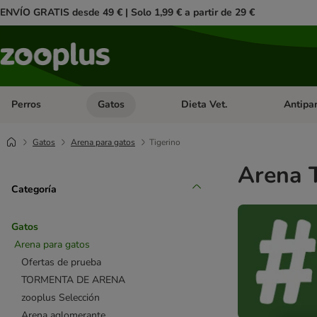
ENVÍO GRATIS desde 49 € | Solo 1,99 € a partir de 29 €
Perros
Gatos
Dieta Vet.
Antipar
Menú de categoria abierto: Perros
Menú de categoria abierto: Gatos
Menú de ca
Gatos
Arena para gatos
Tigerino
Arena T
Categoría
Gatos
Arena para gatos
Ofertas de prueba
TORMENTA DE ARENA
zooplus Selección
Arena aglomerante