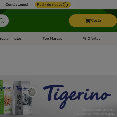
¡Contáctanos!
Pedir de nuevo
Cesta
ros animales
Top Marcas
% Ofertas
: Roedores y +
de categoria abierto: Pájaros
Menú de categoria abierto: Otros animales
Menú de categoria abie