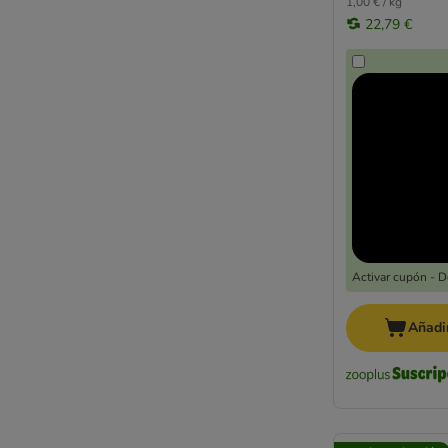
1,00 € / kg
22,79 €
Activar cupón - 
Añadir