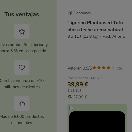
Tus ventajas
3 opciones
Tigerino Plantbased Tofu
olor a leche arena natural
3 x 11 l (13,8 kg) - Pack Ahorro
tiva zooplus Suscripción y
horra 5 % en cada pedido
Valorar: 3.9/5
(
76
)
Precio normal
44,97 €
Con la confianza de +10
39,99 €
millones de clientes
1,21 € / l
37,99 €
Más de 8.000 productos
disponibles