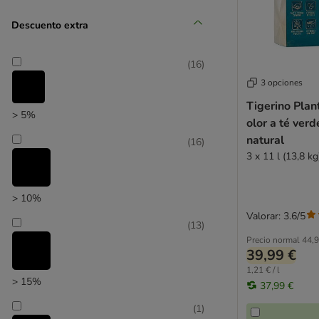
Descuento extra
(
16
)
zooplus selección
3 opciones
Tigerino Plan
> 5%
olor a té verd
natural
(
16
)
3 x 11 l (13,8 kg
> 10%
Valorar: 3.6/5
(
13
)
Precio normal
44,9
39,99 €
1,21 € / l
> 15%
37,99 €
(
1
)