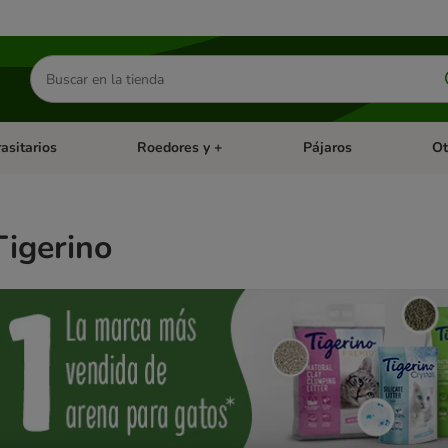
Buscar
productos
asitarios
Roedores y +
Pájaros
Ot
tegoria abierto: Dieta Vet.
Menú de categoria abierto: Antiparasitarios
Menú de categoria abierto
Menú 
igerino