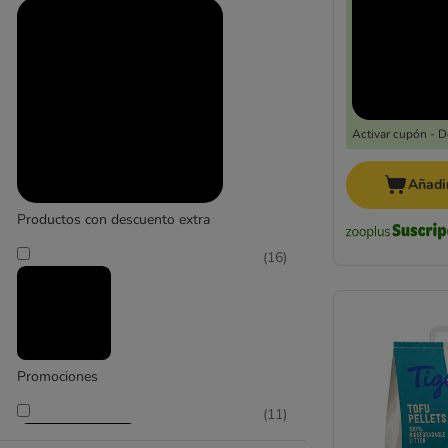
Activar cupón - 
Añadir
Productos con descuento extra
(
16
)
Promociones
(
11
)