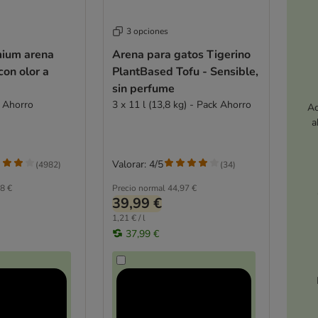
3 opciones
mium arena
Arena para gatos Tigerino
on olor a
PlantBased Tofu - Sensible,
sin perfume
k Ahorro
3 x 11 l (13,8 kg) - Pack Ahorro
Ac
a
Valorar: 4/5
(
4982
)
(
34
)
8 €
Precio normal
44,97 €
39,99 €
1,21 € / l
37,99 €