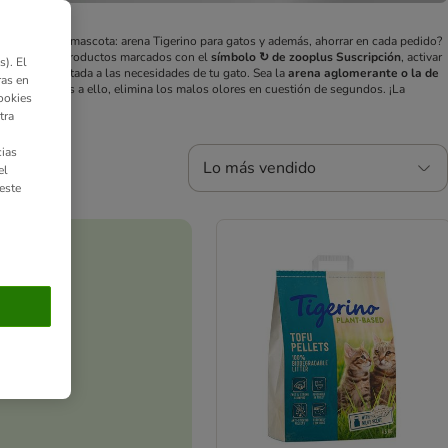
oritos de tu mascota: arena Tigerino para gatos y además, ahorrar en cada pedido?
ue elegir los productos marcados con el
símbolo ↻ de zooplus Suscripción
, activar
). El
ino
está adaptada a las necesidades de tu gato. Sea la
arena aglomerante o la de
ras en
ucho. Gracias a ello, elimina los malos olores en cuestión de segundos. ¡La
ookies
tra
ias
Lo más vendido
el
este