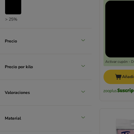
> 25%
(
1
)
Precio
> 35%
Activar cupón - 
(
1
)
Precio por kilo
Añadir
> 50%
Valoraciones
Material