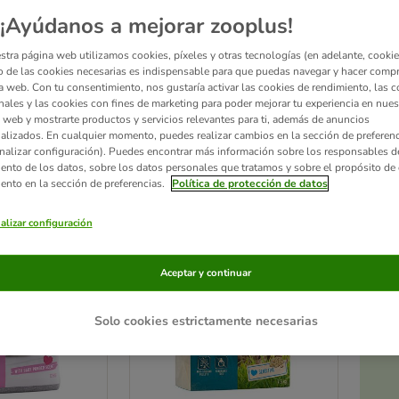
¡Ayúdanos a mejorar zooplus!
do
zooplus Suscripción ↻
puedes programar entregas periódicas de los productos fav
 descuento
* en tu primer pedido y un -5% en los pedidos sucesivos. Solo tienes q
stra página web utilizamos cookies, píxeles y otras tecnologías (en adelante, cookies
to de la compra, escoger el intervalo de envío y completar tu compra.
La
arena Tiger
 de las cookies necesarias es indispensable para que puedas navegar y hacer comp
de alta calidad es
increíblemente absorbente y antibacteriana,
aparte de cundir m
a web. Con tu consentimiento, nos gustaría activar las cookies de rendimiento, las c
!
Tigerino: una arena para cada necesidad.
nales y las cookies con fines de marketing para poder mejorar tu experiencia en nues
 web y mostrarte productos y servicios relevantes para ti, además de anuncios
alizados. En cualquier momento, puedes realizar cambios en la sección de preferenc
ultados
nalizar configuración). Puedes encontrar más información sobre los responsables d
iento de los datos, sobre los datos personales que tratamos y sobre el propósito de 
iento en la sección de preferencias.
Política de protección de datos
ve been changed
alizar configuración
Aceptar y continuar
Solo cookies estrictamente necesarias