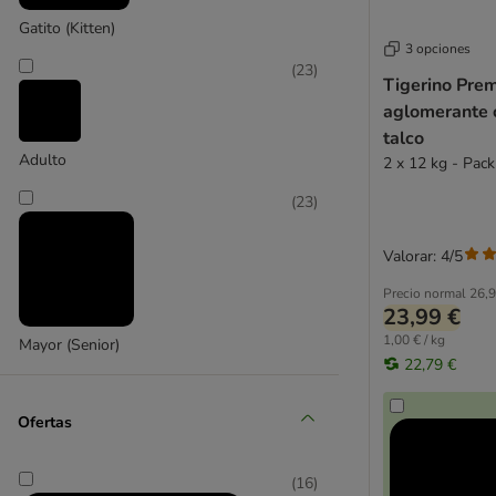
Purizon
Gatito (Kitten)
3 opciones
Sanicat
(
23
)
Sepicat
Tigerino Pre
SoftCat
aglomerante c
talco
Super Benek
Adulto
2 x 12 kg - Pac
Tigerino
Vitakraft
(
23
)
World's Best Cat Litter
Valorar: 4/5
Precio normal
26,9
23,99 €
1,00 € / kg
Mayor (Senior)
22,79 €
Ofertas
(
16
)