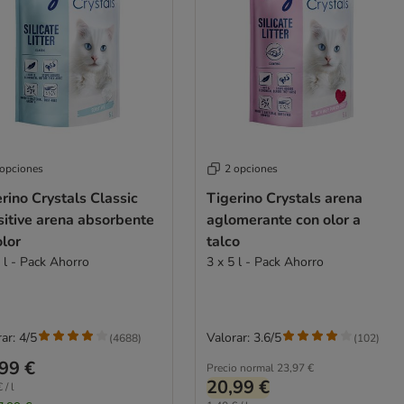
 opciones
2 opciones
rino Crystals Classic
Tigerino Crystals arena
sitive arena absorbente
aglomerante con olor a
olor
talco
 l - Pack Ahorro
3 x 5 l - Pack Ahorro
ar: 4/5
Valorar: 3.6/5
(
4688
)
(
102
)
99 €
Precio normal
23,97 €
20,99 €
 / l