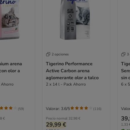
2 opciones
3
mium arena
Tigerino Performance
Tige
on olor a
Active Carbon arena
Sen
aglomerante olor a talco
sin 
k Ahorro
2 x 14 l - Pack Ahorro
6 x 5
Valorar: 3.6/5
Valor
(
59
)
(
116
)
39,
8 €
Precio normal
32,98 €
29,99 €
1,33 €