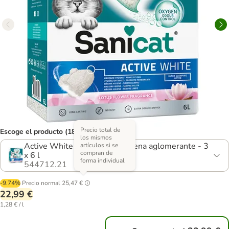
Precio total de
Escoge el producto (18 opciones)
los mismos
Active White Lotus Flower arena aglomerante - 3
artículos si se
compran de
x 6 l
forma individual
544712.21
-9.74%
Precio normal
25,47 €
22,99 €
1,28 € / l