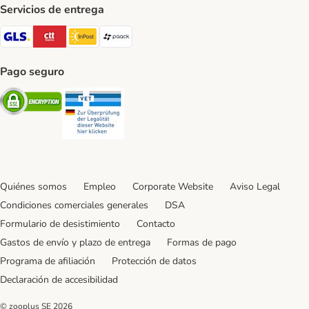
Servicios de entrega
GLS Shipping Method
CTTExpress Shipping Method
InPost Shipping Method
paack Shipping Method
Pago seguro
Security
Security
Quiénes somos
Empleo
Corporate Website
Aviso Legal
Condiciones comerciales generales
DSA
Formulario de desistimiento
Contacto
Gastos de envío y plazo de entrega
Formas de pago
Programa de afiliación
Protección de datos
Declaración de accesibilidad
© zooplus SE
2026