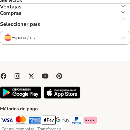
Servicios
Ventajas
Compras
Seleccionar país
España / es
Métodos de pago
Visa Payment Method
Mastercard Payment Method
American Express Payment Method
Apple Pay Payment Method
Google Pay Payment Method
PayPal Payment Method
Klarna Payment Method
Contra-reembolso
Transferencia