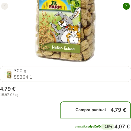
300 g
55364.1
4,79 €
15,97 € / kg
4,79 €
Compra puntual
4,07 €
-15%