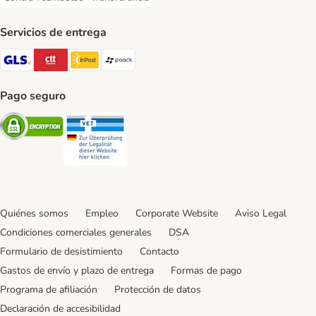
Contra-reembolso Payment Method
Transferencia Payment Method
Servicios de entrega
GLS Shipping Method
CTTExpress Shipping Method
InPost Shipping Method
paack Shipping Method
Pago seguro
Security
Security
Quiénes somos
Empleo
Corporate Website
Aviso Legal
Condiciones comerciales generales
DSA
Formulario de desistimiento
Contacto
Gastos de envío y plazo de entrega
Formas de pago
Programa de afiliación
Protección de datos
Declaración de accesibilidad