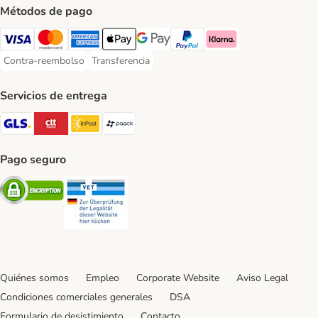
Métodos de pago
Visa Payment Method
Mastercard Payment Method
American Express Payment Method
Apple Pay Payment Method
Google Pay Payment Method
PayPal Payment Method
Klarna Payment Method
Contra-reembolso
Transferencia
Contra-reembolso Payment Method
Transferencia Payment Method
Servicios de entrega
GLS Shipping Method
CTTExpress Shipping Method
InPost Shipping Method
paack Shipping Method
Pago seguro
Security
Security
Quiénes somos
Empleo
Corporate Website
Aviso Legal
Condiciones comerciales generales
DSA
Formulario de desistimiento
Contacto