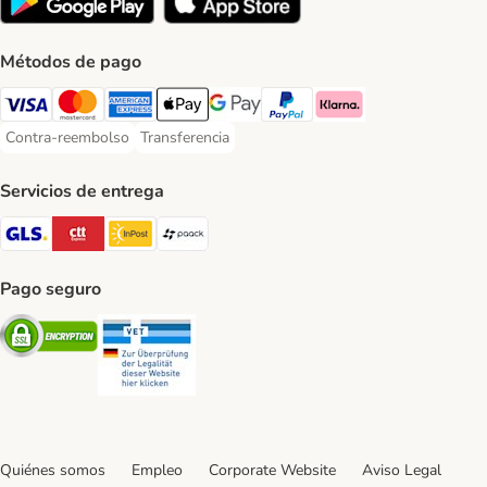
Métodos de pago
Visa Payment Method
Mastercard Payment Method
American Express Payment Method
Apple Pay Payment Method
Google Pay Payment Method
PayPal Payment Method
Klarna Payment Method
Contra-reembolso
Transferencia
Contra-reembolso Payment Method
Transferencia Payment Method
Servicios de entrega
GLS Shipping Method
CTTExpress Shipping Method
InPost Shipping Method
paack Shipping Method
Pago seguro
Security
Security
Quiénes somos
Empleo
Corporate Website
Aviso Legal