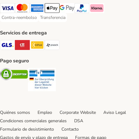
Visa Payment Method
Mastercard Payment Method
American Express Payment Method
Apple Pay Payment Method
Google Pay Payment Method
PayPal Payment Method
Klarna Payment Method
Contra-reembolso
Transferencia
Contra-reembolso Payment Method
Transferencia Payment Method
Servicios de entrega
GLS Shipping Method
CTTExpress Shipping Method
InPost Shipping Method
paack Shipping Method
Pago seguro
Security
Security
Quiénes somos
Empleo
Corporate Website
Aviso Legal
Condiciones comerciales generales
DSA
Formulario de desistimiento
Contacto
Gastos de envío y plazo de entrega
Formas de pago