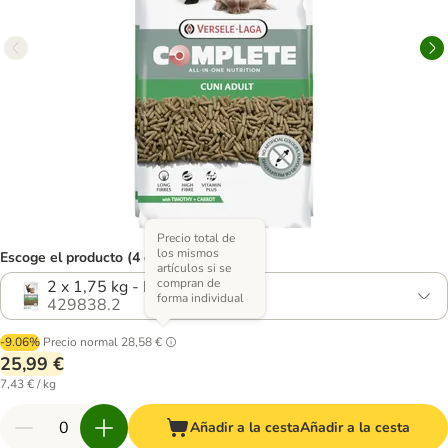
Precio total de
los mismos
Escoge el producto (4 opciones)
artículos si se
compran de
2 x 1,75 kg - Pack Ahorro
forma individual
429838.2
-9.06%
Precio normal
28,58 €
25,99 €
7,43 € / kg
Añadir a la cesta
Añadir a la cesta