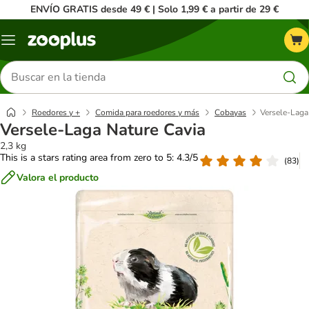
ENVÍO GRATIS desde 49 € | Solo 1,99 € a partir de 29 €
Menú
Buscar
productos
Roedores y +
Comida para roedores y más
Cobayas
Versele-Laga
Versele-Laga Nature Cavia
2,3 kg
This is a stars rating area from zero to 5: 4.3/5
(
83
)
Valora el producto