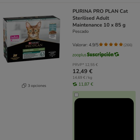
PURINA PRO PLAN Cat
Sterilised Adult
Maintenance 10 x 85 g
Pescado
Valorar: 4.9/5
(
266
)
PRVP*
12,55 €
12,49 €
14,69 € / kg
11,87 €
3 opciones