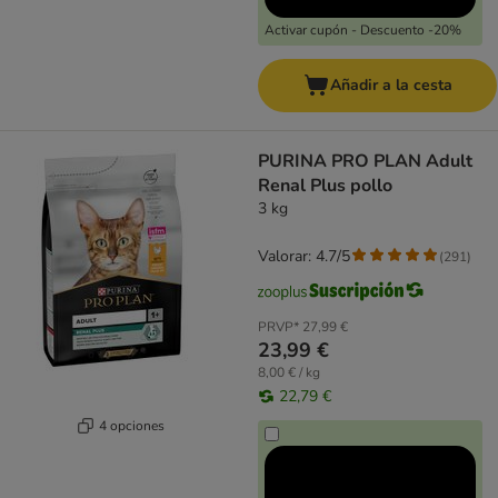
Activar cupón - Descuento -20%
Añadir a la cesta
PURINA PRO PLAN Adult
Renal Plus pollo
3 kg
Valorar: 4.7/5
(
291
)
PRVP*
27,99 €
23,99 €
8,00 € / kg
22,79 €
4 opciones