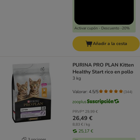
Activar cupón - Descuento -20%
Añadir a la cesta
PURINA PRO PLAN Kitten
Healthy Start rico en pollo
3 kg
Valorar: 4.5/5
(
344
)
PRVP*
29,99 €
26,49 €
8,83 € / kg
25,17 €
3 opciones