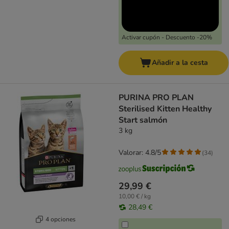
Activar cupón - Descuento -20%
Añadir a la cesta
PURINA PRO PLAN
Sterilised Kitten Healthy
Start salmón
3 kg
Valorar: 4.8/5
(
34
)
29,99 €
10,00 € / kg
28,49 €
4 opciones