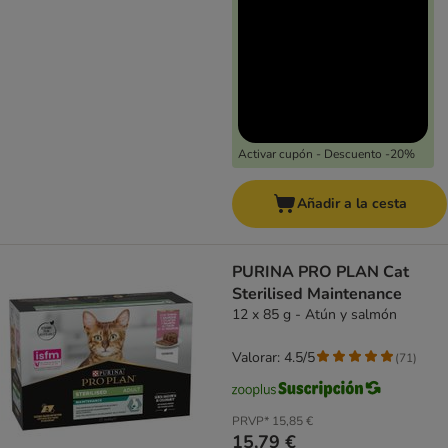
Activar cupón - Descuento -20%
Añadir a la cesta
PURINA PRO PLAN Cat
Sterilised Maintenance
12 x 85 g - Atún y salmón
Valorar: 4.5/5
(
71
)
PRVP*
15,85 €
15,79 €