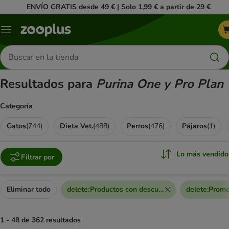
ENVÍO GRATIS desde 49 € | Solo 1,99 € a partir de 29 €
Menú
Buscar
productos
Resultados para
Purina One y Pro Plan
Categoría
Gatos
(
744
)
Dieta Vet.
(
488
)
Perros
(
476
)
Pájaros
(
1
)
Lo más vendido
Filtrar por
Eliminar todo
delete
:
Productos con descuento extra
delete
:
Promo
1 - 48 de 362 resultados