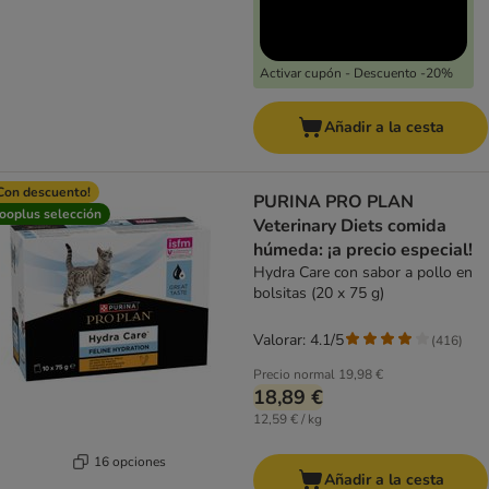
Activar cupón - Descuento -20%
Añadir a la cesta
Con descuento!
PURINA PRO PLAN
ooplus selección
Veterinary Diets comida
húmeda: ¡a precio especial!
Hydra Care con sabor a pollo en
bolsitas (20 x 75 g)
Valorar: 4.1/5
(
416
)
Precio normal
19,98 €
18,89 €
12,59 € / kg
16 opciones
Añadir a la cesta