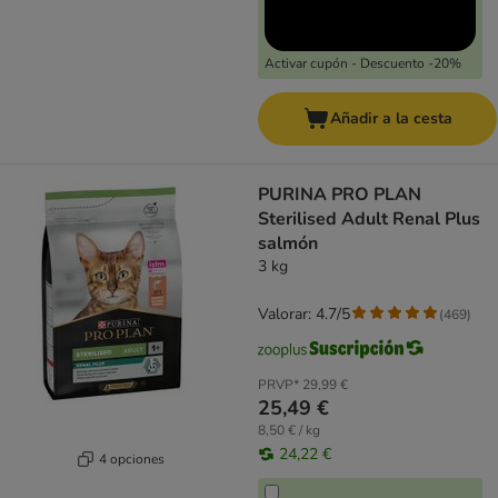
Activar cupón - Descuento -20%
Añadir a la cesta
PURINA PRO PLAN
Sterilised Adult Renal Plus
salmón
3 kg
Valorar: 4.7/5
(
469
)
PRVP*
29,99 €
25,49 €
8,50 € / kg
24,22 €
4 opciones