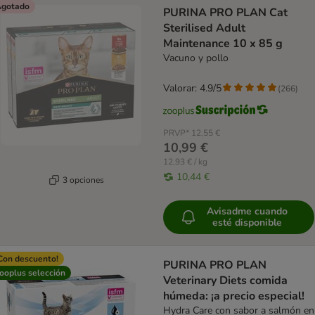
gotado
PURINA PRO PLAN Cat
Sterilised Adult
Maintenance 10 x 85 g
Vacuno y pollo
Valorar: 4.9/5
(
266
)
PRVP*
12,55 €
10,99 €
12,93 € / kg
10,44 €
3 opciones
Avisadme cuando
esté disponible
Con descuento!
PURINA PRO PLAN
ooplus selección
Veterinary Diets comida
húmeda: ¡a precio especial!
Hydra Care con sabor a salmón en