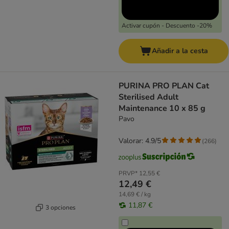
Activar cupón - Descuento -20%
Añadir a la cesta
PURINA PRO PLAN Cat
Sterilised Adult
Maintenance 10 x 85 g
Pavo
Valorar: 4.9/5
(
266
)
PRVP*
12,55 €
12,49 €
14,69 € / kg
11,87 €
3 opciones