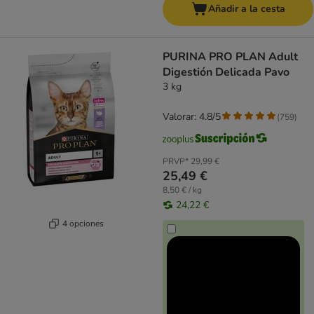
Añadir a la cesta
PURINA PRO PLAN Adult
Digestión Delicada Pavo
3 kg
Valorar: 4.8/5
(
759
)
PRVP*
29,99 €
25,49 €
8,50 € / kg
24,22 €
4 opciones