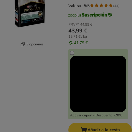
Valorar: 5/5
(
44
)
PRVP*
44,99 €
43,99 €
15,71 € / kg
41,79 €
3 opciones
Activar cupón - Descuento -20%
Añadir a la cesta