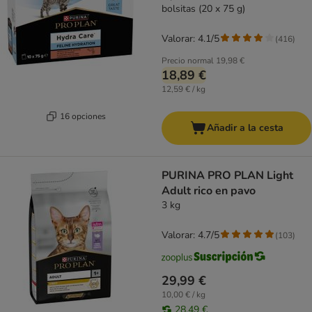
bolsitas (20 x 75 g)
Valorar: 4.1/5
(
416
)
Precio normal
19,98 €
18,89 €
12,59 € / kg
16 opciones
Añadir a la cesta
PURINA PRO PLAN Light
Adult rico en pavo
3 kg
Valorar: 4.7/5
(
103
)
29,99 €
10,00 € / kg
28,49 €