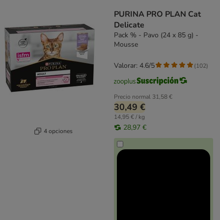
product items have been changed
PURINA PRO PLAN Cat
Delicate
Pack % - Pavo (24 x 85 g) -
Mousse
Valorar: 4.6/5
(
102
)
Precio normal
31,58 €
30,49 €
14,95 € / kg
28,97 €
4 opciones