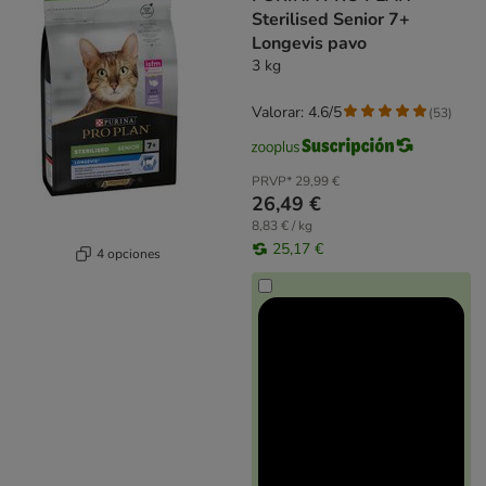
Sterilised Senior 7+
Longevis pavo
3 kg
Valorar: 4.6/5
(
53
)
PRVP*
29,99 €
26,49 €
8,83 € / kg
25,17 €
4 opciones