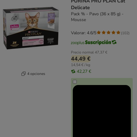
PURINA PRO PLAN Cat
Delicate
Pack % - Pavo (36 x 85 g) -
Mousse
Valorar: 4.6/5
(
102
)
Precio normal
47,37 €
44,49 €
14,54 € / kg
42,27 €
4 opciones