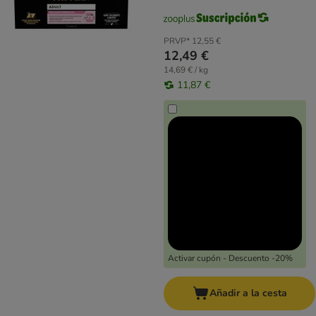
PRVP*
12,55 €
12,49 €
14,69 € / kg
11,87 €
Activar cupón - Descuento -20%
Añadir a la cesta