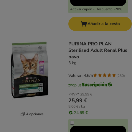
Activar cupón - Descuento -20%
Añadir a la cesta
PURINA PRO PLAN
Sterilised Adult Renal Plus
pavo
3 kg
Valorar: 4.6/5
(
230
)
PRVP*
29,99 €
25,99 €
8,66 € / kg
24,69 €
4 opciones