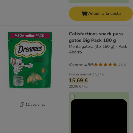
Añadir a la cesta
Catisfactions snack para
gatos Big Pack 180 g
Menta gatera (3 x 180 g) - Pack
Ahorro
Valorar: 4.8/5
(
218
)
Precio normal
17,37 €
15,69 €
29,06 € / kg
12 opciones