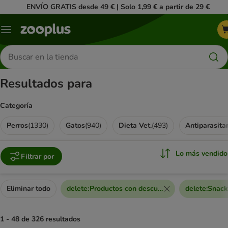
ENVÍO GRATIS desde 49 € | Solo 1,99 € a partir de 29 €
Menú
Buscar
productos
Resultados para
Categoría
Perros
(
1330
)
Gatos
(
940
)
Dieta Vet.
(
493
)
Antiparasita
Lo más vendido
Filtrar por
Eliminar todo
delete
:
Productos con descuento extra
delete
:
Snack
1 - 48 de 326 resultados