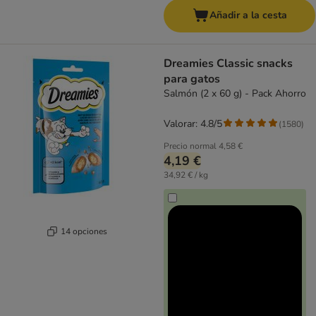
Añadir a la cesta
Dreamies Classic snacks
para gatos
Salmón (2 x 60 g) - Pack Ahorro
Valorar: 4.8/5
(
1580
)
Precio normal
4,58 €
4,19 €
34,92 € / kg
14 opciones