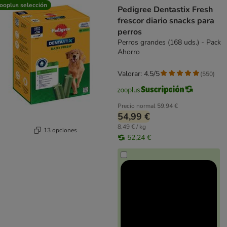
ooplus selección
Pedigree Dentastix Fresh
frescor diario snacks para
perros
Perros grandes (168 uds.) - Pack
Ahorro
Valorar: 4.5/5
(
550
)
Precio normal
59,94 €
54,99 €
8,49 € / kg
13 opciones
52,24 €