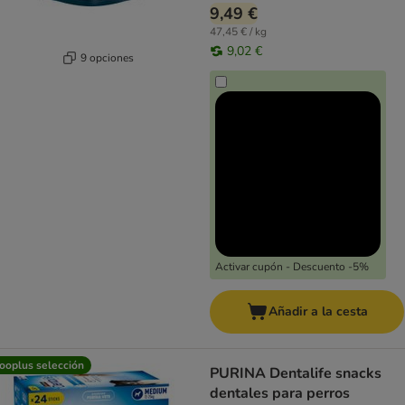
9,49 €
47,45 € / kg
9,02 €
9 opciones
Activar cupón - Descuento -5%
Añadir a la cesta
ooplus selección
PURINA Dentalife snacks
dentales para perros