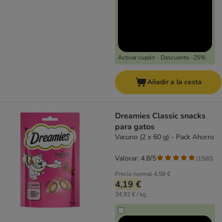
Activar cupón - Descuento -25%
Añadir a la cesta
Dreamies Classic snacks
para gatos
Vacuno (2 x 60 g) - Pack Ahorro
Valorar: 4.8/5
(
1580
)
Precio normal
4,58 €
4,19 €
34,92 € / kg