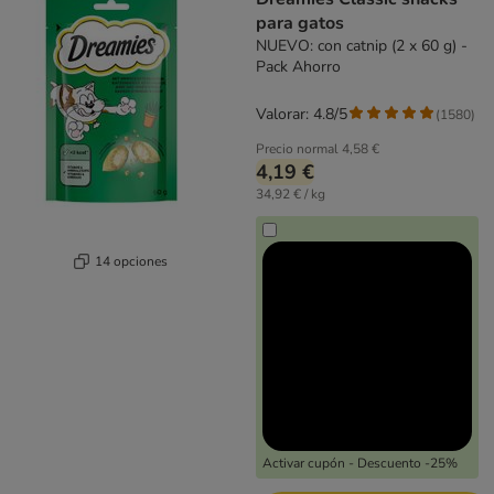
para gatos
NUEVO: con catnip (2 x 60 g) -
Pack Ahorro
Valorar: 4.8/5
(
1580
)
Precio normal
4,58 €
4,19 €
34,92 € / kg
14 opciones
Activar cupón - Descuento -25%