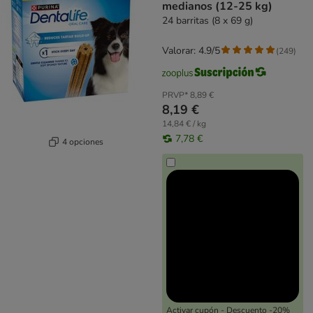
medianos (12-25 kg)
24 barritas (8 x 69 g)
Valorar: 4.9/5
(
249
)
PRVP*
8,89 €
8,19 €
14,84 € / kg
7,78 €
4 opciones
Activar cupón - Descuento -20%