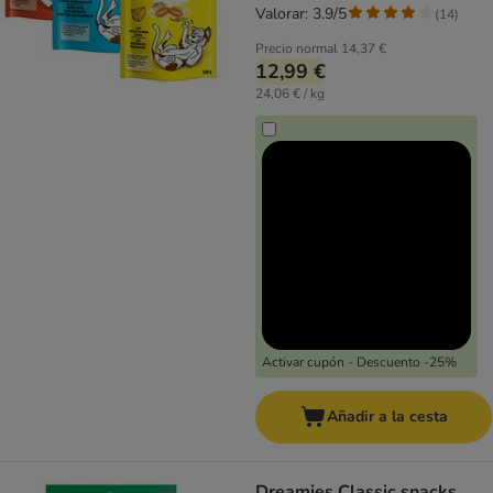
Valorar: 3.9/5
(
14
)
Precio normal
14,37 €
12,99 €
24,06 € / kg
Activar cupón - Descuento -25%
Añadir a la cesta
Dreamies Classic snacks