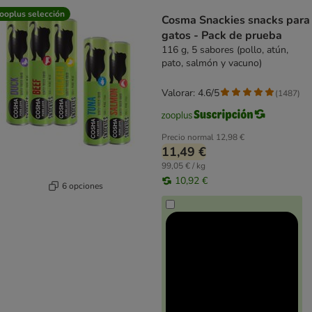
product items have been changed
ooplus selección
Cosma Snackies snacks para
gatos - Pack de prueba
116 g, 5 sabores (pollo, atún,
pato, salmón y vacuno)
Valorar: 4.6/5
(
1487
)
Precio normal
12,98 €
11,49 €
99,05 € / kg
10,92 €
6 opciones