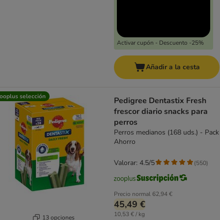
Activar cupón - Descuento -25%
Añadir a la cesta
ooplus selección
Pedigree Dentastix Fresh
frescor diario snacks para
perros
Perros medianos (168 uds.) - Pack
Ahorro
Valorar: 4.5/5
(
550
)
Precio normal
62,94 €
45,49 €
10,53 € / kg
13 opciones