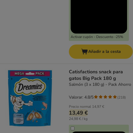
Activar cupón - Descuento -25%
Añadir a la cesta
Catisfactions snack para
gatos Big Pack 180 g
Salmón (3 x 180 g) - Pack Ahorro
Valorar: 4.8/5
(
218
)
Precio normal
14,97 €
13,49 €
24,98 € / kg