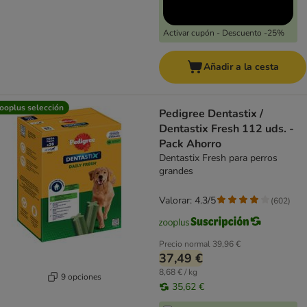
Activar cupón - Descuento -25%
Añadir a la cesta
ooplus selección
Pedigree Dentastix /
Dentastix Fresh 112 uds. -
Pack Ahorro
Dentastix Fresh para perros
grandes
Valorar: 4.3/5
(
602
)
Precio normal
39,96 €
37,49 €
8,68 € / kg
9 opciones
35,62 €