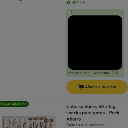
43,22 €
Activar cupón - Descuento -20%
Añadir a la cesta
ooplus selección
Catessy Sticks 50 x 5 g
snacks para gatos - Pack
Ahorro
Salmón a la barbacoa