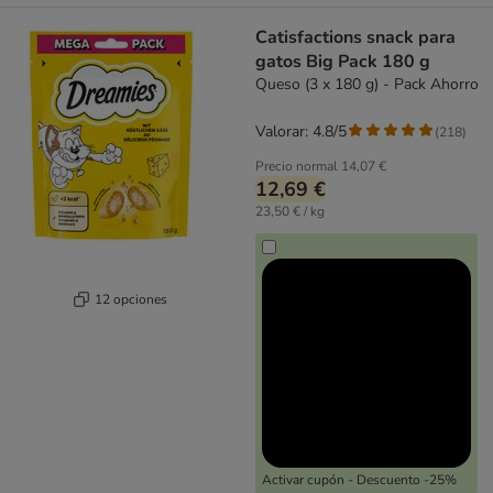
Catisfactions snack para
gatos Big Pack 180 g
Queso (3 x 180 g) - Pack Ahorro
Valorar: 4.8/5
(
218
)
Precio normal
14,07 €
12,69 €
23,50 € / kg
12 opciones
Activar cupón - Descuento -25%