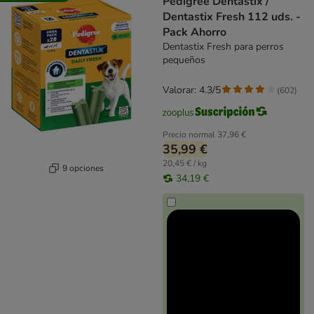
Pedigree Dentastix /
Dentastix Fresh 112 uds. -
Pack Ahorro
Dentastix Fresh para perros
pequeños
Valorar: 4.3/5
(
602
)
Precio normal
37,96 €
35,99 €
20,45 € / kg
9 opciones
34,19 €