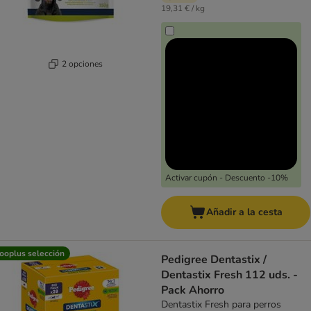
19,31 € / kg
2 opciones
Activar cupón - Descuento -10%
Añadir a la cesta
ooplus selección
Pedigree Dentastix /
Dentastix Fresh 112 uds. -
Pack Ahorro
Dentastix Fresh para perros