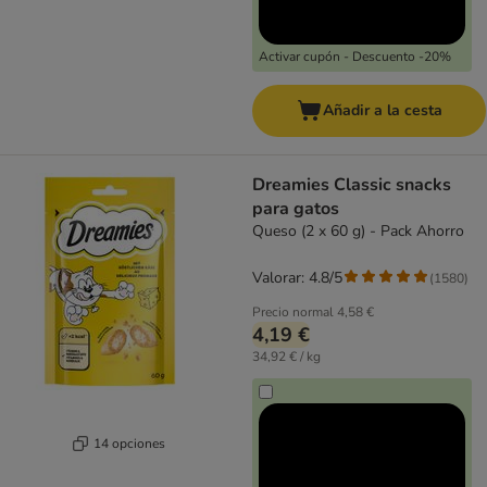
Activar cupón - Descuento -20%
Añadir a la cesta
Dreamies Classic snacks
para gatos
Queso (2 x 60 g) - Pack Ahorro
Valorar: 4.8/5
(
1580
)
Precio normal
4,58 €
4,19 €
34,92 € / kg
14 opciones