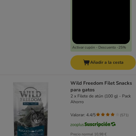
Activar cupón - Descuento -25%
Añadir a la cesta
Wild Freedom Filet Snacks
para gatos
2 x Filete de atún (100 g) - Pack
Ahorro
Valorar: 4.4/5
(
571
)
Precio normal
10,98 €