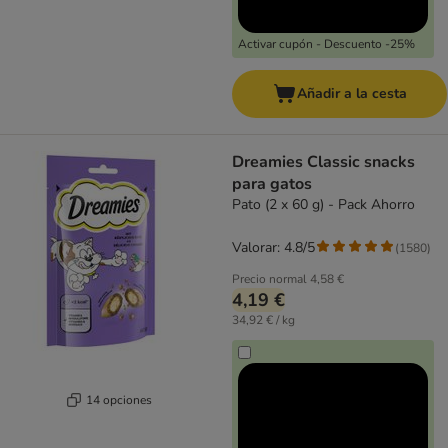
Activar cupón - Descuento -25%
Añadir a la cesta
Dreamies Classic snacks
para gatos
Pato (2 x 60 g) - Pack Ahorro
Valorar: 4.8/5
(
1580
)
Precio normal
4,58 €
4,19 €
34,92 € / kg
14 opciones