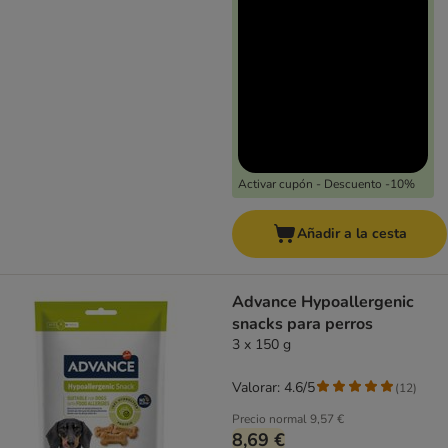
Activar cupón - Descuento -10%
Añadir a la cesta
Advance Hypoallergenic
snacks para perros
3 x 150 g
Valorar: 4.6/5
(
12
)
Precio normal
9,57 €
8,69 €