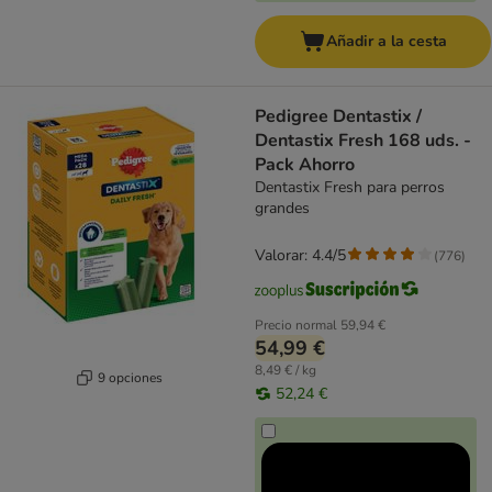
Añadir a la cesta
Pedigree Dentastix /
Dentastix Fresh 168 uds. -
Pack Ahorro
Dentastix Fresh para perros
grandes
Valorar: 4.4/5
(
776
)
Precio normal
59,94 €
54,99 €
8,49 € / kg
9 opciones
52,24 €