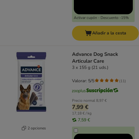
Activar cupón - Descuento -15%
Añadir a la cesta
Advance Dog Snack
Articular Care
3 x 155 g (21 uds.)
Valorar: 5/5
(
11
)
Precio normal
8,97 €
7,99 €
17,18 € / kg
7,59 €
2 opciones