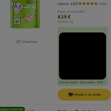
Valorar: 4.8/5
(
1580
)
Precio normal
4,58 €
4,19 €
34,92 € / kg
14 opciones
Activar cupón - Descuento -25%
Añadir a la cesta
ooplus selección