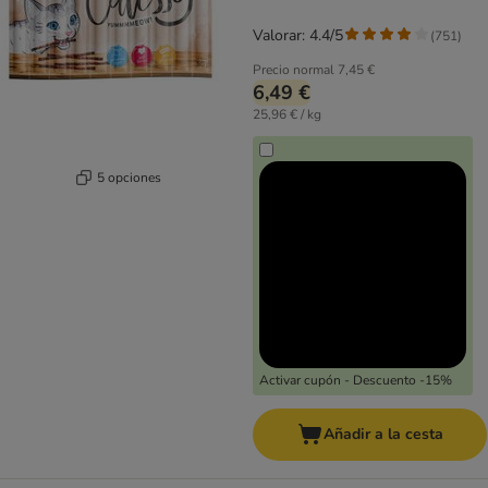
Valorar: 4.4/5
(
751
)
Precio normal
7,45 €
6,49 €
25,96 € / kg
5 opciones
Activar cupón - Descuento -15%
Añadir a la cesta