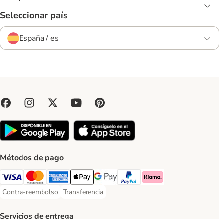
Seleccionar país
España / es
Métodos de pago
Visa Payment Method
Mastercard Payment Method
American Express Payment Method
Apple Pay Payment Method
Google Pay Payment Method
PayPal Payment Method
Klarna Payment Method
Contra-reembolso
Transferencia
Contra-reembolso Payment Method
Transferencia Payment Method
Servicios de entrega