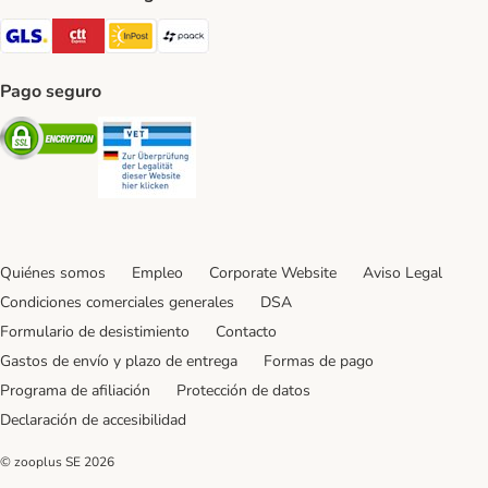
GLS Shipping Method
CTTExpress Shipping Method
InPost Shipping Method
paack Shipping Method
Pago seguro
Security
Security
Quiénes somos
Empleo
Corporate Website
Aviso Legal
Condiciones comerciales generales
DSA
Formulario de desistimiento
Contacto
Gastos de envío y plazo de entrega
Formas de pago
Programa de afiliación
Protección de datos
Declaración de accesibilidad
© zooplus SE
2026