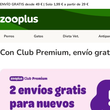
ENVÍO GRATIS desde 49 € | Solo 1,99 € a partir de 29 €
Perros
Gatos
Dieta Vet.
Antipar
Menú de categoria abierto: Perros
Menú de categoria abierto: Gatos
Menú de ca
Con Club Premium, envío grat