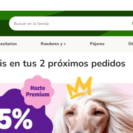
Buscar
productos
asitarios
Roedores y +
Pájaros
Ot
tegoria abierto: Dieta Vet.
Menú de categoria abierto: Antiparasitarios
Menú de categoria abierto
Menú 
is en tus 2 próximos pedidos