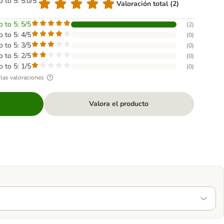
o to 5: 5.0/5
Valoración total (2)
o to 5: 5/5
(
2
)
o to 5: 4/5
(
0
)
o to 5: 3/5
(
0
)
o to 5: 2/5
(
0
)
o to 5: 1/5
(
0
)
las valoraciones
Valora el producto