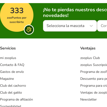
333
¡No te pierdas nuestros des
novedades!
zooPuntos por
suscribirte
Selecciona la mascota
Servicios
Ventajas
mi zooplus
zooplus Club
Contacto & FAQ
zooplus Suscripci
Gastos de envío
Programa de zoo
Magazine
Descuento para p
Club del cachorro
Programa para cr
Club del gatito
Ventajas de zoopl
Programa de afiliación
Newsletter
Sostenibilidad