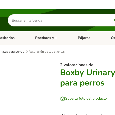
Buscar
productos
asitarios
Roedores y +
Pájaros
Ot
tegoria abierto: Dieta Vet.
Menú de categoria abierto: Antiparasitarios
Menú de categoria abierto
Menú 
nales para perros
Valoración de los clientes
2 valoraciones de
Boxby Urinary
para perros
Sube tu foto del producto