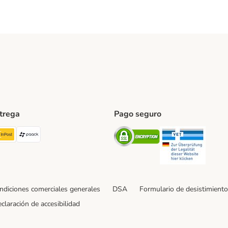
ntrega
Pago seguro
ping Method
TExpress Shipping Method
InPost Shipping Method
paack Shipping Method
Security
Securit
ndiciones comerciales generales
DSA
Formulario de desistimiento
claración de accesibilidad