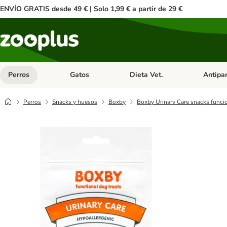
ENVÍO GRATIS desde 49 € | Solo 1,99 € a partir de 29 €
Perros
Gatos
Dieta Vet.
Antipar
Menú de categoria abierto: Perros
Menú de categoria abierto: Gatos
Menú de ca
Perros
Snacks y huesos
Boxby
Boxby Urinary Care snacks funcio