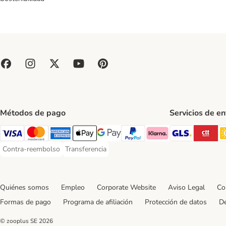
Métodos de pago
Servicios de e
GLS Ship
CT
Visa Payment Method
Mastercard Payment Method
American Express Payment Method
Apple Pay Payment Method
Google Pay Payment Method
PayPal Payment Method
Klarna Payment Method
Contra-reembolso
Transferencia
Contra-reembolso Payment Method
Transferencia Payment Method
Quiénes somos
Empleo
Corporate Website
Aviso Legal
Co
Formas de pago
Programa de afiliación
Protección de datos
De
© zooplus SE
2026