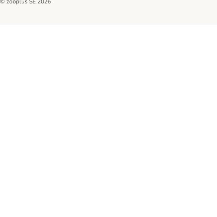
© zooplus SE
2026