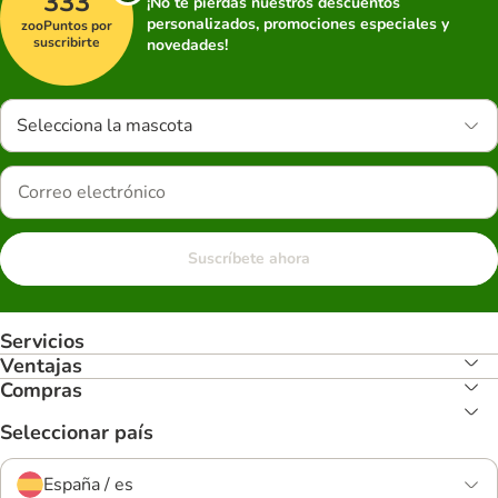
333
¡No te pierdas nuestros descuentos
personalizados, promociones especiales y
zooPuntos por
suscribirte
novedades!
Selecciona la mascota
Suscríbete ahora
Servicios
Ventajas
Compras
Seleccionar país
España / es