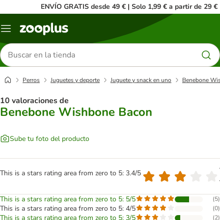
ENVÍO GRATIS desde 49 € | Solo 1,99 € a partir de 29 €
Menú
Buscar
productos
Perros
Juguetes y deporte
Juguete y snack en uno
Benebone Wi
10 valoraciones de
Benebone Wishbone Bacon
Sube tu foto del producto
This is a stars rating area from zero to 5: 3.4/5
This is a stars rating area from zero to 5: 5/5
(
5
)
This is a stars rating area from zero to 5: 4/5
(
0
)
This is a stars rating area from zero to 5: 3/5
(
2
)