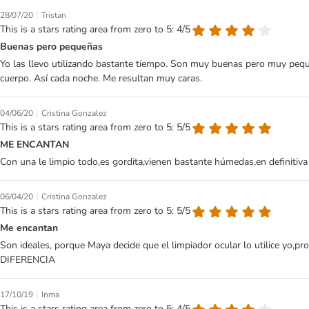
|
28/07/20
Tristan
This is a stars rating area from zero to 5: 4/5
Buenas pero pequeñas
Yo las llevo utilizando bastante tiempo. Son muy buenas pero muy pequeña
cuerpo. Así cada noche. Me resultan muy caras.
|
04/06/20
Cristina Gonzalez
This is a stars rating area from zero to 5: 5/5
ME ENCANTAN
Con una le limpio todo,es gordita,vienen bastante húmedas,en defini
|
06/04/20
Cristina Gonzalez
This is a stars rating area from zero to 5: 5/5
Me encantan
Son ideales, porque Maya decide que el limpiador ocular lo utilice yo
DIFERENCIA
|
17/10/19
Inma
This is a stars rating area from zero to 5: 4/5