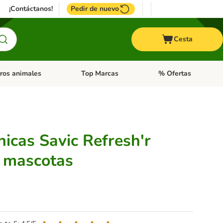
¡Contáctanos!
Pedir de nuevo
Cesta
ros animales
Top Marcas
% Ofertas
: Roedores y +
de categoria abierto: Pájaros
Menú de categoria abierto: Otros animales
Menú de categoria abie
énicas Savic Refresh'r
a mascotas