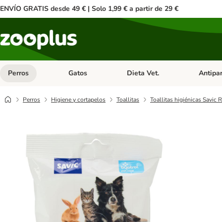
ENVÍO GRATIS desde 49 € | Solo 1,99 € a partir de 29 €
Perros
Gatos
Dieta Vet.
Antipar
Menú de categoria abierto: Perros
Menú de categoria abierto: Gatos
Menú de ca
Perros
Higiene y cortapelos
Toallitas
Toallitas higiénicas Savic 