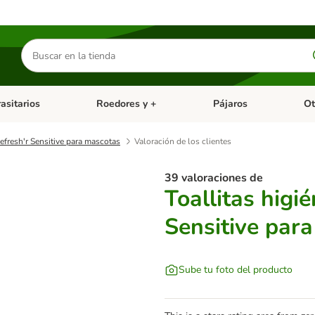
Buscar
productos
asitarios
Roedores y +
Pájaros
Ot
tegoria abierto: Dieta Vet.
Menú de categoria abierto: Antiparasitarios
Menú de categoria abierto
Menú 
Refresh'r Sensitive para mascotas
Valoración de los clientes
39 valoraciones de
Toallitas higi
Sensitive par
Sube tu foto del producto