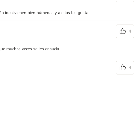
ño ideal.vienen bien húmedas y a ellas les gusta
4
que muchas veces se les ensucia
4