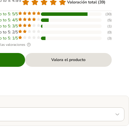
o to 5: 4.5/5
Valoración total (39)
o to 5: 5/5
(
30
)
o to 5: 4/5
(
5
)
o to 5: 3/5
(
1
)
o to 5: 2/5
(
0
)
o to 5: 1/5
(
3
)
las valoraciones
Valora el producto