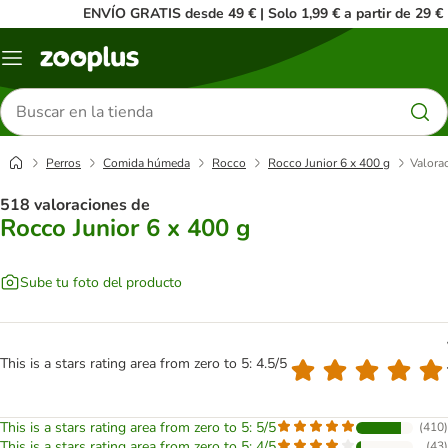
ENVÍO GRATIS desde 49 € | Solo 1,99 € a partir de 29 €
Menú
Buscar
productos
Perros
Comida húmeda
Rocco
Rocco Junior 6 x 400 g
Valorac
518 valoraciones de
Rocco Junior 6 x 400 g
Sube tu foto del producto
This is a stars rating area from zero to 5: 4.5/5
This is a stars rating area from zero to 5: 5/5
(
410
)
This is a stars rating area from zero to 5: 4/5
(
43
)