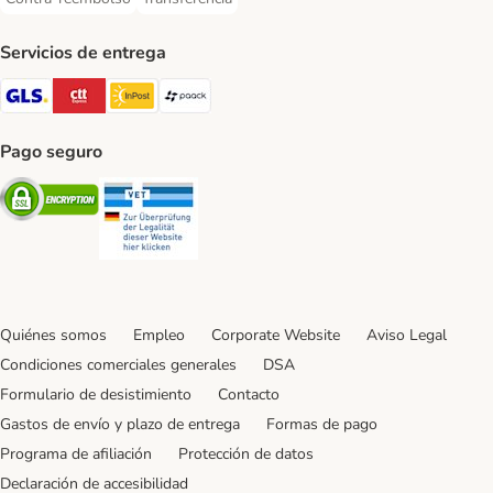
Contra-reembolso Payment Method
Transferencia Payment Method
Servicios de entrega
GLS Shipping Method
CTTExpress Shipping Method
InPost Shipping Method
paack Shipping Method
Pago seguro
Security
Security
Quiénes somos
Empleo
Corporate Website
Aviso Legal
Condiciones comerciales generales
DSA
Formulario de desistimiento
Contacto
Gastos de envío y plazo de entrega
Formas de pago
Programa de afiliación
Protección de datos
Declaración de accesibilidad