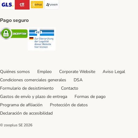
GLS Shipping Method
CTTExpress Shipping Method
InPost Shipping Method
paack Shipping Method
Pago seguro
Security
Security
Quiénes somos
Empleo
Corporate Website
Aviso Legal
Condiciones comerciales generales
DSA
Formulario de desistimiento
Contacto
Gastos de envío y plazo de entrega
Formas de pago
Programa de afiliación
Protección de datos
Declaración de accesibilidad
© zooplus SE
2026