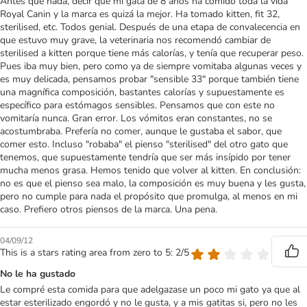
Antes que nada, decir que mi gata de 8 años ha comido toda la vida
Royal Canin y la marca es quizá la mejor. Ha tomado kitten, fit 32,
sterilised, etc. Todos genial. Después de una etapa de convalecencia en
que estuvo muy grave, la veterinaria nos recomendó cambiar de
sterilised a kitten porque tiene más calorías, y tenía que recuperar peso.
Pues iba muy bien, pero como ya de siempre vomitaba algunas veces y
es muy delicada, pensamos probar "sensible 33" porque también tiene
una magnífica composición, bastantes calorías y supuestamente es
específico para estómagos sensibles. Pensamos que con este no
vomitaría nunca. Gran error. Los vómitos eran constantes, no se
acostumbraba. Prefería no comer, aunque le gustaba el sabor, que
comer esto. Incluso "robaba" el pienso "sterilised" del otro gato que
tenemos, que supuestamente tendría que ser más insípido por tener
mucha menos grasa. Hemos tenido que volver al kitten. En conclusión:
no es que el pienso sea malo, la composición es muy buena y les gusta,
pero no cumple para nada el propósito que promulga, al menos en mi
caso. Prefiero otros piensos de la marca. Una pena.
04/09/12
This is a stars rating area from zero to 5: 2/5
No le ha gustado
Le compré esta comida para que adelgazase un poco mi gato ya que al
estar esterilizado engordó y no le gusta, y a mis gatitas si, pero no les