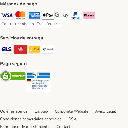
Métodos de pago
Visa Payment Method
Mastercard Payment Method
American Express Payment Method
Apple Pay Payment Method
Google Pay Payment Method
PayPal Payment Method
Klarna Payment Method
Contra-reembolso
Transferencia
Contra-reembolso Payment Method
Transferencia Payment Method
Servicios de entrega
GLS Shipping Method
CTTExpress Shipping Method
InPost Shipping Method
paack Shipping Method
Pago seguro
Security
Security
Quiénes somos
Empleo
Corporate Website
Aviso Legal
Condiciones comerciales generales
DSA
Formulario de desistimiento
Contacto