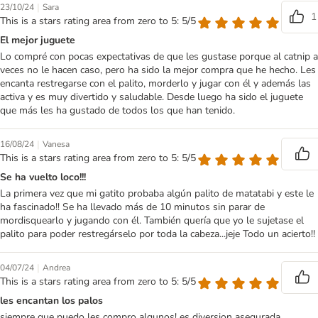
|
23/10/24
Sara
1
This is a stars rating area from zero to 5: 5/5
El mejor juguete
Lo compré con pocas expectativas de que les gustase porque al catnip a
veces no le hacen caso, pero ha sido la mejor compra que he hecho. Les
encanta restregarse con el palito, morderlo y jugar con él y además las
activa y es muy divertido y saludable. Desde luego ha sido el juguete
que más les ha gustado de todos los que han tenido.
|
16/08/24
Vanesa
This is a stars rating area from zero to 5: 5/5
Se ha vuelto loco!!!
La primera vez que mi gatito probaba algún palito de matatabi y este le
ha fascinado!! Se ha llevado más de 10 minutos sin parar de
mordisquearlo y jugando con él. También quería que yo le sujetase el
palito para poder restregárselo por toda la cabeza...jeje Todo un acierto!!
|
04/07/24
Andrea
This is a stars rating area from zero to 5: 5/5
les encantan los palos
siempre que puedo les compro algunos! es diversion asegurada