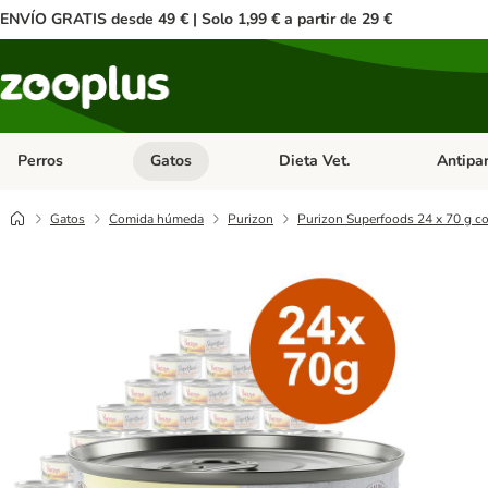
ENVÍO GRATIS desde 49 € | Solo 1,99 € a partir de 29 €
Perros
Gatos
Dieta Vet.
Antipar
Menú de categoria abierto: Perros
Menú de categoria abierto: Gatos
Menú de ca
Gatos
Comida húmeda
Purizon
Purizon Superfoods 24 x 70 g c