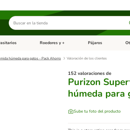
Buscar
productos
asitarios
Roedores y +
Pájaros
Ot
tegoria abierto: Dieta Vet.
Menú de categoria abierto: Antiparasitarios
Menú de categoria abierto
Menú 
omida húmeda para gatos - Pack Ahorro
Valoración de los clientes
152 valoraciones de
Purizon Super
húmeda para g
Sube tu foto del producto