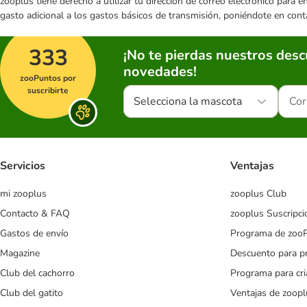
zooplus tiene derecho a utilizar tu dirección de correo electrónico para 
gasto adicional a los gastos básicos de transmisión, poniéndote en cont
333
¡No te pierdas nuestros des
novedades!
zooPuntos por
suscribirte
Selecciona la mascota
Servicios
Ventajas
mi zooplus
zooplus Club
Contacto & FAQ
zooplus Suscripci
Gastos de envío
Programa de zoo
Magazine
Descuento para p
Club del cachorro
Programa para cr
Club del gatito
Ventajas de zoopl