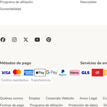
Programa de afiliación
Newsletter
Sostenibilidad
Métodos de pago
Servicios de e
GLS Ship
CT
Visa Payment Method
Mastercard Payment Method
American Express Payment Method
Apple Pay Payment Method
Google Pay Payment Method
PayPal Payment Method
Klarna Payment Method
Contra-reembolso
Transferencia
Contra-reembolso Payment Method
Transferencia Payment Method
Quiénes somos
Empleo
Corporate Website
Aviso Legal
Co
Formas de pago
Programa de afiliación
Protección de datos
De