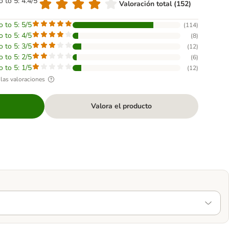
o to 5: 4.4/5
Valoración total (152)
o to 5: 5/5
(
114
)
o to 5: 4/5
(
8
)
o to 5: 3/5
(
12
)
o to 5: 2/5
(
6
)
o to 5: 1/5
(
12
)
las valoraciones
Valora el producto