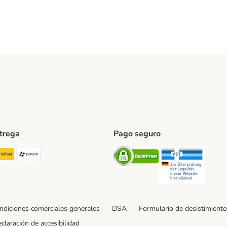
ntrega
Pago seguro
ping Method
TExpress Shipping Method
InPost Shipping Method
paack Shipping Method
Security
Securit
ndiciones comerciales generales
DSA
Formulario de desistimiento
claración de accesibilidad