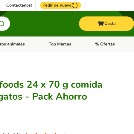
¡Contáctanos!
Pedir de nuevo
Cesta
ros animales
Top Marcas
% Ofertas
: Roedores y +
de categoria abierto: Pájaros
Menú de categoria abierto: Otros animales
Menú de categoria abie
foods 24 x 70 g comida
atos - Pack Ahorro