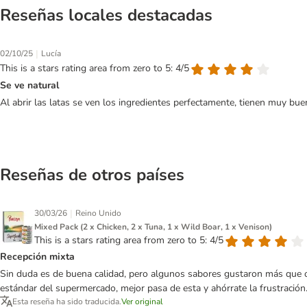
Reseñas locales destacadas
|
02/10/25
Lucía
This is a stars rating area from zero to 5: 4/5
Se ve natural
Al abrir las latas se ven los ingredientes perfectamente, tienen muy bue
Reseñas de otros países
|
30/03/26
Reino Unido
Mixed Pack (2 x Chicken, 2 x Tuna, 1 x Wild Boar, 1 x Venison)
This is a stars rating area from zero to 5: 4/5
Recepción mixta
Sin duda es de buena calidad, pero algunos sabores gustaron más que otr
estándar del supermercado, mejor pasa de esta y ahórrate la frustración
Esta reseña ha sido traducida.
Ver original