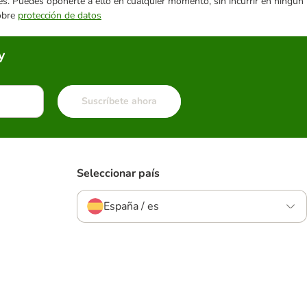
ares. Puedes oponerte a ello en cualquier momento, sin incurrir en ningún
sobre
protección de datos
y
Suscríbete ahora
Seleccionar país
España / es