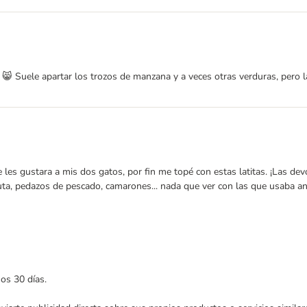
. 😸 Suele apartar los trozos de manzana y a veces otras verduras, per
es gustara a mis dos gatos, por fin me topé con estas latitas. ¡Las de
fruta, pedazos de pescado, camarones... nada que ver con las que usaba an
mos 30 días.