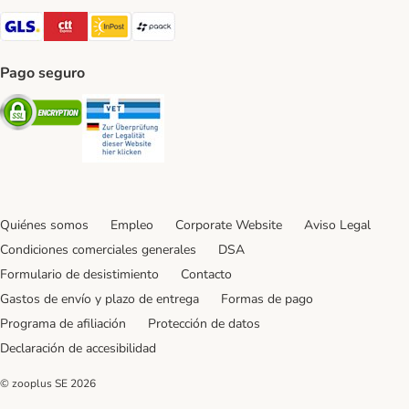
GLS Shipping Method
CTTExpress Shipping Method
InPost Shipping Method
paack Shipping Method
Pago seguro
Security
Security
Quiénes somos
Empleo
Corporate Website
Aviso Legal
Condiciones comerciales generales
DSA
Formulario de desistimiento
Contacto
Gastos de envío y plazo de entrega
Formas de pago
Programa de afiliación
Protección de datos
Declaración de accesibilidad
© zooplus SE
2026