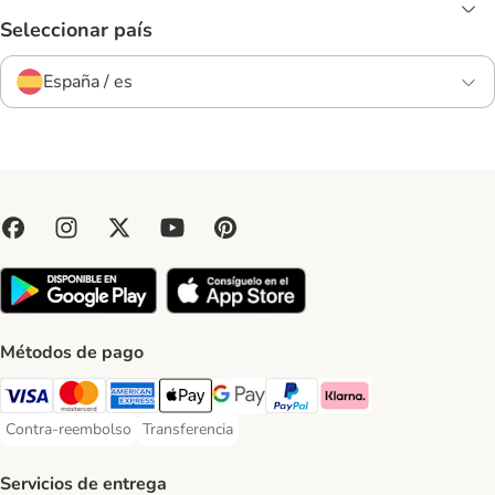
Seleccionar país
España / es
Métodos de pago
Visa Payment Method
Mastercard Payment Method
American Express Payment Method
Apple Pay Payment Method
Google Pay Payment Method
PayPal Payment Method
Klarna Payment Method
Contra-reembolso
Transferencia
Contra-reembolso Payment Method
Transferencia Payment Method
Servicios de entrega