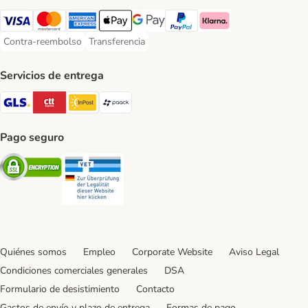
Visa Payment Method
Mastercard Payment Method
American Express Payment Method
Apple Pay Payment Method
Google Pay Payment Method
PayPal Payment Method
Klarna Payment Method
Contra-reembolso
Transferencia
Contra-reembolso Payment Method
Transferencia Payment Method
Servicios de entrega
GLS Shipping Method
CTTExpress Shipping Method
InPost Shipping Method
paack Shipping Method
Pago seguro
Security
Security
Quiénes somos
Empleo
Corporate Website
Aviso Legal
Condiciones comerciales generales
DSA
Formulario de desistimiento
Contacto
Gastos de envío y plazo de entrega
Formas de pago