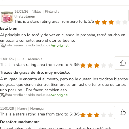
|
|
26/02/26
Niklas
Finlandia
lihalautanen
This is a stars rating area from zero to 5: 3/5
Está bien
Al principio no lo tocó y de vez en cuando lo probaba, tardó mucho en
empezar a comerlo, pero el olor es bueno.
Esta reseña ha sido traducida.
Ver original
|
|
13/01/26
Julia
Alemania
This is a stars rating area from zero to 5: 3/5
Trozos de grasa dentro, muy molesto.
A mi gato le encanta el alimento, pero no le gustan los trocitos blancos
de grasa que vienen dentro. Siempre es un fastidio tener que quitarlos
uno por uno... Por favor, cambien eso.
Esta reseña ha sido traducida.
Ver original
|
|
11/01/26
Maren
Noruega
This is a stars rating area from zero to 5: 3/5
Desafortunadamente
Lamentablemente, a ninguno de nuestros gatos les gustó este