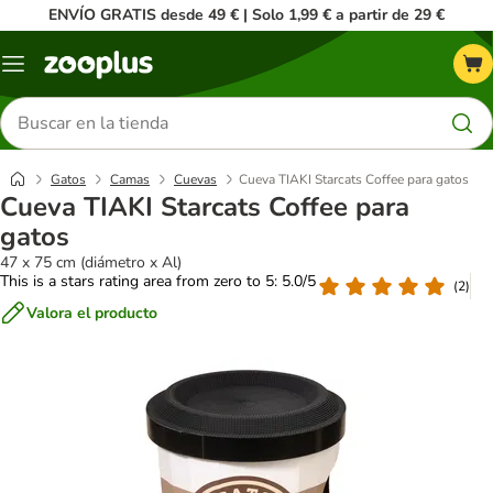
ENVÍO GRATIS desde 49 € | Solo 1,99 € a partir de 29 €
Menú
Buscar
productos
Gatos
Camas
Cuevas
Cueva TIAKI Starcats Coffee para gatos
Cueva TIAKI Starcats Coffee para
gatos
47 x 75 cm (diámetro x Al)
This is a stars rating area from zero to 5: 5.0/5
(
2
)
Valora el producto