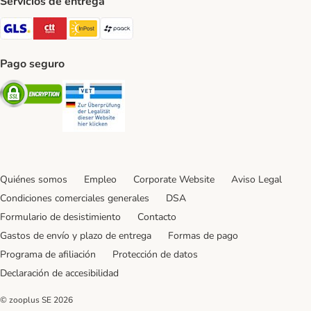
Servicios de entrega
GLS Shipping Method
CTTExpress Shipping Method
InPost Shipping Method
paack Shipping Method
Pago seguro
Security
Security
Quiénes somos
Empleo
Corporate Website
Aviso Legal
Condiciones comerciales generales
DSA
Formulario de desistimiento
Contacto
Gastos de envío y plazo de entrega
Formas de pago
Programa de afiliación
Protección de datos
Declaración de accesibilidad
© zooplus SE
2026