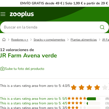
ENVÍO GRATIS desde 49 € | Solo 1,99 € a partir de 29 €
Menú
Buscar
productos
Roedores y +
Snacks y complementos
Plantas alimenticias
JR F
12 valoraciones de
JR Farm Avena verde
Sube tu foto del producto
This is a stars rating area from zero to 5: 4.0/5
This is a stars rating area from zero to 5: 5/5
(
8
)
This is a stars rating area from zero to 5: 4/5
(
1
)
This is a stars rating area from zero to 5: 3/5
(
0
)