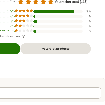
o to 5: 4.5/5
Valoración total (115)
o to 5: 5/5
(
94
)
o to 5: 4/5
(
4
)
o to 5: 3/5
(
9
)
o to 5: 2/5
(
1
)
o to 5: 1/5
(
7
)
las valoraciones
Valora el producto