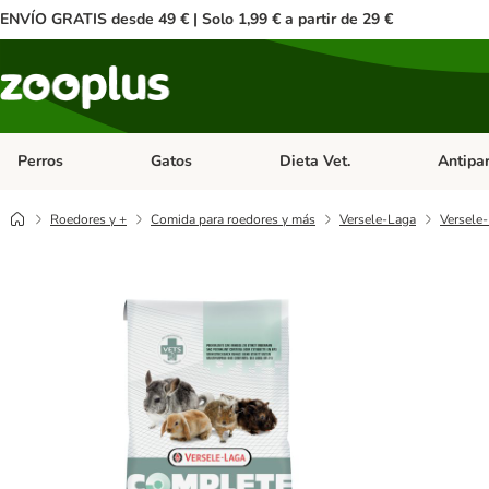
ENVÍO GRATIS desde 49 € | Solo 1,99 € a partir de 29 €
Perros
Gatos
Dieta Vet.
Antipar
Menú de categoria abierto: Perros
Menú de categoria abierto: Gatos
Menú de ca
Roedores y +
Comida para roedores y más
Versele-Laga
Versele-