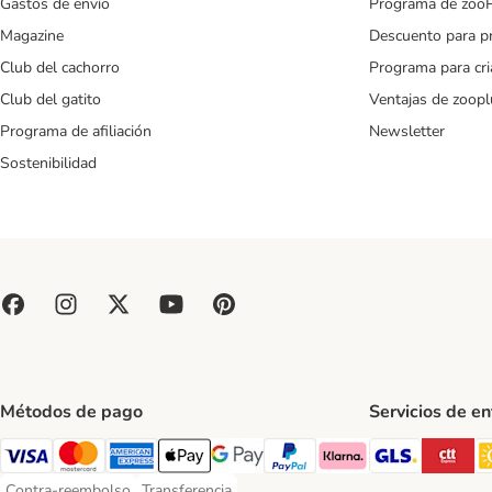
Gastos de envío
Programa de zoo
Magazine
Descuento para p
Club del cachorro
Programa para cr
Club del gatito
Ventajas de zoopl
Programa de afiliación
Newsletter
Sostenibilidad
Métodos de pago
Servicios de e
GLS Ship
CT
Visa Payment Method
Mastercard Payment Method
American Express Payment Method
Apple Pay Payment Method
Google Pay Payment Method
PayPal Payment Method
Klarna Payment Method
Contra-reembolso
Transferencia