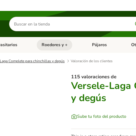
Buscar
productos
asitarios
Roedores y +
Pájaros
Ot
tegoria abierto: Dieta Vet.
Menú de categoria abierto: Antiparasitarios
Menú de categoria abierto
Menú 
Laga Complete para chinchillas y degús
Valoración de los clientes
115 valoraciones de
Versele-Laga 
y degús
Sube tu foto del producto