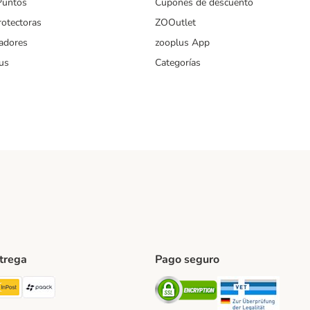
Puntos
Cupones de descuento
rotectoras
ZOOutlet
iadores
zooplus App
us
Categorías
ntrega
Pago seguro
ping Method
TExpress Shipping Method
InPost Shipping Method
paack Shipping Method
Security
Securit