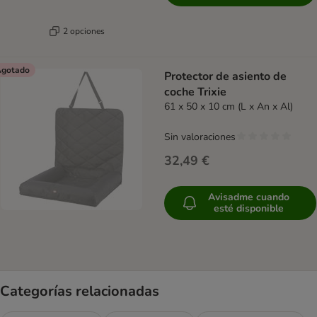
2 opciones
gotado
Protector de asiento de
coche Trixie
61 x 50 x 10 cm (L x An x Al)
Sin valoraciones
32,49 €
Avisadme cuando
esté disponible
Categorías relacionadas