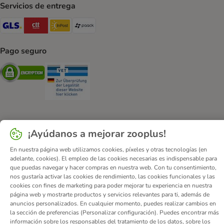
Servicios de entrega
GLS Shipping Method
CTTExpress Shipping Method
InPost Shipping Method
paack Shipping Method
Pago seguro
Security
Security
¡Ayúdanos a mejorar zooplus!
Quiénes somos
Empleo
Corporate Website
Aviso Legal
Condiciones comerciales generales
DSA
En nuestra página web utilizamos cookies, píxeles y otras tecnologías (en
adelante, cookies). El empleo de las cookies necesarias es indispensable para
Formulario de desistimiento
Contacto
que puedas navegar y hacer compras en nuestra web. Con tu consentimiento,
Gastos de envío y plazo de entrega
Formas de pago
nos gustaría activar las cookies de rendimiento, las cookies funcionales y las
cookies con fines de marketing para poder mejorar tu experiencia en nuestra
Programa de afiliación
Protección de datos
página web y mostrarte productos y servicios relevantes para ti, además de
Declaración de accesibilidad
anuncios personalizados. En cualquier momento, puedes realizar cambios en
la sección de preferencias (Personalizar configuración). Puedes encontrar más
© zooplus SE
2026
información sobre los responsables del tratamiento de los datos, sobre los