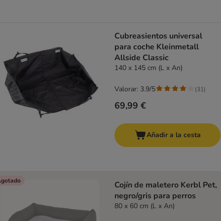
Cubreasientos universal
para coche Kleinmetall
Allside Classic
140 x 145 cm (L x An)
Valorar: 3.9/5
(
31
)
69,99 €
Añadir a la cesta
gotado
Cojín de maletero Kerbl Pet,
negro/gris para perros
80 x 60 cm (L x An)