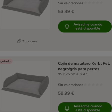
Sin valoraciones
53,49 €
Avisadme cuando
esté disponible
2 opciones
gotado
Cojín de maletero Kerbl Pet,
negro/gris para perros
95 x 75 cm (L x An)
Sin valoraciones
59,99 €
Avisadme cuando
esté disponible