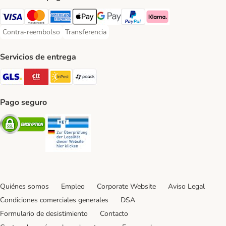
Visa Payment Method
Mastercard Payment Method
American Express Payment Method
Apple Pay Payment Method
Google Pay Payment Method
PayPal Payment Method
Klarna Payment Method
Contra-reembolso
Transferencia
Contra-reembolso Payment Method
Transferencia Payment Method
Servicios de entrega
GLS Shipping Method
CTTExpress Shipping Method
InPost Shipping Method
paack Shipping Method
Pago seguro
Security
Security
Quiénes somos
Empleo
Corporate Website
Aviso Legal
Condiciones comerciales generales
DSA
Formulario de desistimiento
Contacto