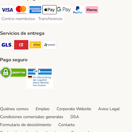
Visa Payment Method
Mastercard Payment Method
American Express Payment Method
Apple Pay Payment Method
Google Pay Payment Method
PayPal Payment Method
Klarna Payment Method
Contra-reembolso
Transferencia
Contra-reembolso Payment Method
Transferencia Payment Method
Servicios de entrega
GLS Shipping Method
CTTExpress Shipping Method
InPost Shipping Method
paack Shipping Method
Pago seguro
Security
Security
Quiénes somos
Empleo
Corporate Website
Aviso Legal
Condiciones comerciales generales
DSA
Formulario de desistimiento
Contacto