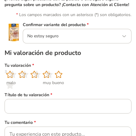
pregunta sobre un producto? ¡Contacta con Atención al Cliente!
Los campos marcados con un asterisco (*) son obligatorios.
Confirmar variante del producto
*
No estoy seguro
Mi valoración de producto
Tu valoración
*
1
2
3
4
5
malo
muy bueno
Título de tu valoración
*
Tu comentario
*