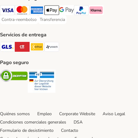
Visa Payment Method
Mastercard Payment Method
American Express Payment Method
Apple Pay Payment Method
Google Pay Payment Method
PayPal Payment Method
Klarna Payment Method
Contra-reembolso
Transferencia
Contra-reembolso Payment Method
Transferencia Payment Method
Servicios de entrega
GLS Shipping Method
CTTExpress Shipping Method
InPost Shipping Method
paack Shipping Method
Pago seguro
Security
Security
Quiénes somos
Empleo
Corporate Website
Aviso Legal
Condiciones comerciales generales
DSA
Formulario de desistimiento
Contacto