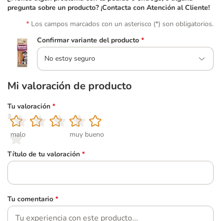
pregunta sobre un producto? ¡Contacta con Atención al Cliente!
Los campos marcados con un asterisco (*) son obligatorios.
Confirmar variante del producto
*
No estoy seguro
Mi valoración de producto
Tu valoración
*
1
2
3
4
5
malo
muy bueno
Título de tu valoración
*
Tu comentario
*