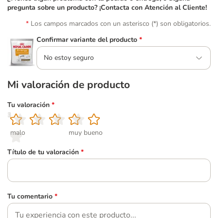
pregunta sobre un producto? ¡Contacta con Atención al Cliente!
Los campos marcados con un asterisco (*) son obligatorios.
Confirmar variante del producto
*
No estoy seguro
Mi valoración de producto
Tu valoración
*
1
2
3
4
5
malo
muy bueno
Título de tu valoración
*
Tu comentario
*