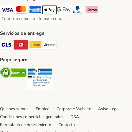
Visa Payment Method
Mastercard Payment Method
American Express Payment Method
Apple Pay Payment Method
Google Pay Payment Method
PayPal Payment Method
Klarna Payment Method
Contra-reembolso
Transferencia
Contra-reembolso Payment Method
Transferencia Payment Method
Servicios de entrega
GLS Shipping Method
CTTExpress Shipping Method
InPost Shipping Method
paack Shipping Method
Pago seguro
Security
Security
Quiénes somos
Empleo
Corporate Website
Aviso Legal
Condiciones comerciales generales
DSA
Formulario de desistimiento
Contacto