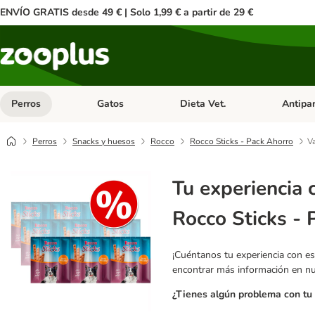
ENVÍO GRATIS desde 49 € | Solo 1,99 € a partir de 29 €
Perros
Gatos
Dieta Vet.
Antipar
Menú de categoria abierto: Perros
Menú de categoria abierto: Gatos
Menú de ca
Perros
Snacks y huesos
Rocco
Rocco Sticks - Pack Ahorro
Va
Tu experiencia 
Rocco Sticks - 
¡Cuéntanos tu experiencia con es
encontrar más información en n
¿Tienes algún problema con tu 