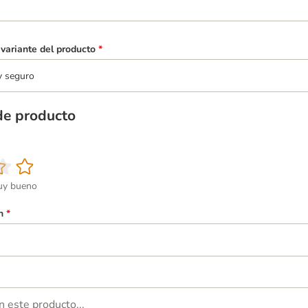
variante del producto
*
y seguro
de producto
y bueno
n
*