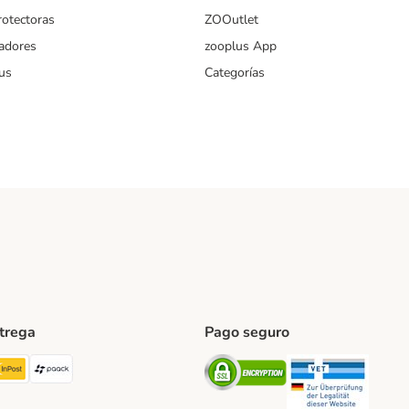
rotectoras
ZOOutlet
iadores
zooplus App
us
Categorías
ntrega
Pago seguro
ping Method
TExpress Shipping Method
InPost Shipping Method
paack Shipping Method
Security
Securit