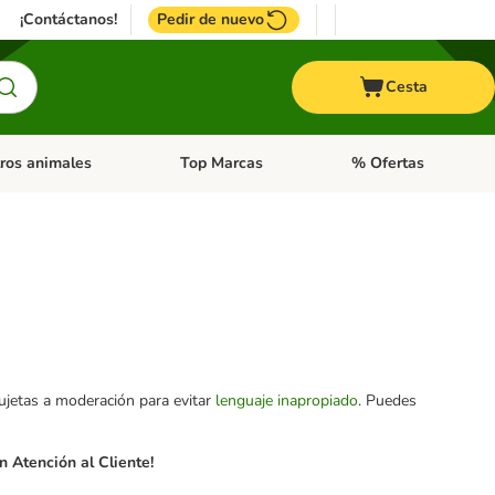
¡Contáctanos!
Pedir de nuevo
Cesta
ros animales
Top Marcas
% Ofertas
: Roedores y +
de categoria abierto: Pájaros
Menú de categoria abierto: Otros animales
Menú de categoria abie
sujetas a moderación para evitar
lenguaje inapropiado
. Puedes
 Atención al Cliente!