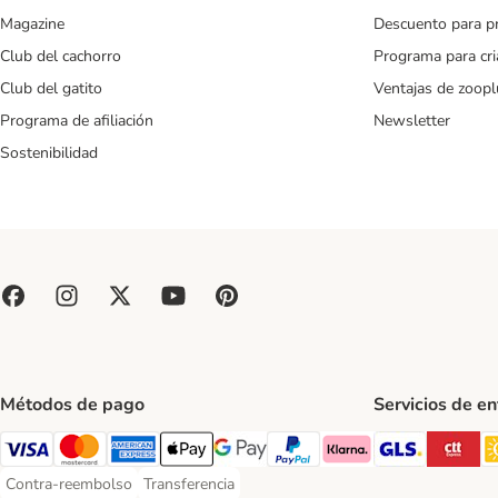
Magazine
Descuento para p
Club del cachorro
Programa para cr
Club del gatito
Ventajas de zoopl
Programa de afiliación
Newsletter
Sostenibilidad
Métodos de pago
Servicios de e
GLS Ship
CT
Visa Payment Method
Mastercard Payment Method
American Express Payment Method
Apple Pay Payment Method
Google Pay Payment Method
PayPal Payment Method
Klarna Payment Method
Contra-reembolso
Transferencia
Contra-reembolso Payment Method
Transferencia Payment Method