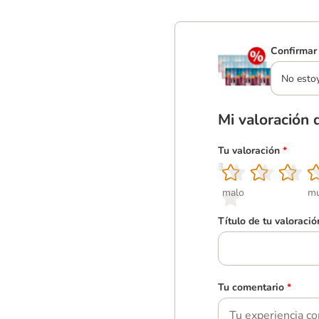
Confirmar 
No esto
Mi valoración 
Tu valoración
*
1
2
3
4
5
malo
mu
Título de tu valoració
Tu comentario
*