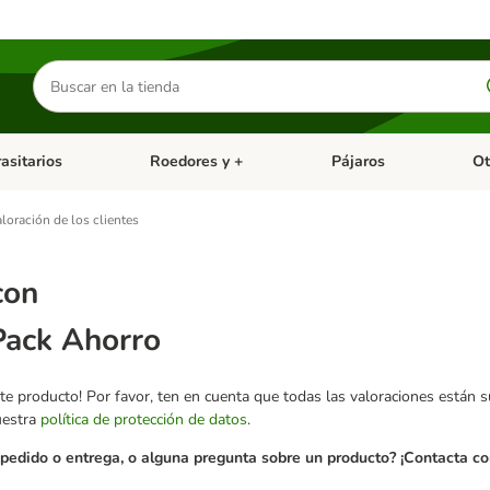
Buscar
productos
asitarios
Roedores y +
Pájaros
Ot
tegoria abierto: Dieta Vet.
Menú de categoria abierto: Antiparasitarios
Menú de categoria abierto
Menú 
loración de los clientes
con
Pack Ahorro
te producto! Por favor, ten en cuenta que todas las valoraciones están 
uestra
política de protección de datos
.
pedido o entrega, o alguna pregunta sobre un producto? ¡Contacta con