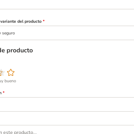
variante del producto
*
y seguro
de producto
y bueno
n
*