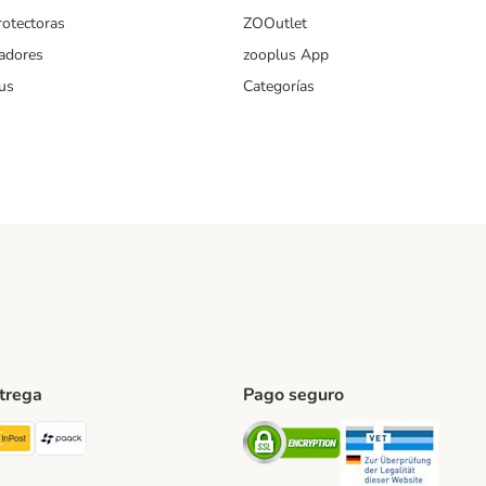
rotectoras
ZOOutlet
iadores
zooplus App
us
Categorías
ntrega
Pago seguro
ping Method
TExpress Shipping Method
InPost Shipping Method
paack Shipping Method
Security
Securit