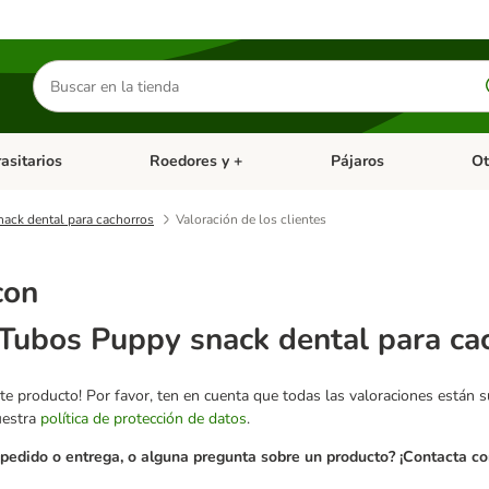
Buscar
productos
asitarios
Roedores y +
Pájaros
Ot
tegoria abierto: Dieta Vet.
Menú de categoria abierto: Antiparasitarios
Menú de categoria abierto
Menú 
ack dental para cachorros
Valoración de los clientes
con
Tubos Puppy snack dental para ca
te producto! Por favor, ten en cuenta que todas las valoraciones están 
uestra
política de protección de datos
.
pedido o entrega, o alguna pregunta sobre un producto? ¡Contacta con