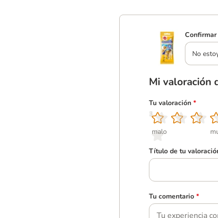
Confirmar 
No esto
Mi valoración 
Tu valoración
*
1
2
3
4
5
malo
mu
Título de tu valoració
Tu comentario
*