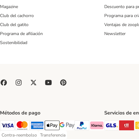
Magazine
Descuento para p
Club del cachorro
Programa para cr
Club del gatito
Ventajas de zoopl
Programa de afiliación
Newsletter
Sostenibilidad
Métodos de pago
Servicios de e
GLS Ship
CT
Visa Payment Method
Mastercard Payment Method
American Express Payment Method
Apple Pay Payment Method
Google Pay Payment Method
PayPal Payment Method
Klarna Payment Method
Contra-reembolso
Transferencia
Contra-reembolso Payment Method
Transferencia Payment Method