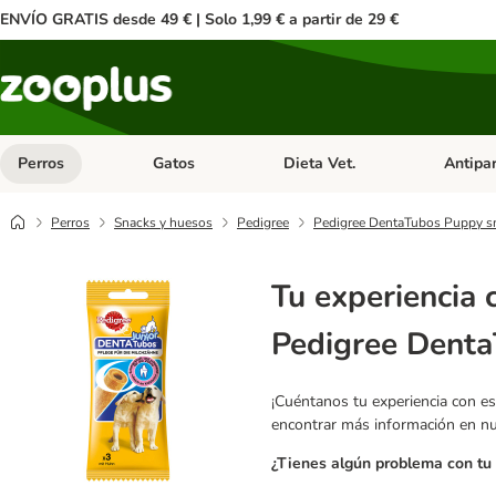
ENVÍO GRATIS desde 49 € | Solo 1,99 € a partir de 29 €
Perros
Gatos
Dieta Vet.
Antipar
Menú de categoria abierto: Perros
Menú de categoria abierto: Gatos
Menú de ca
Perros
Snacks y huesos
Pedigree
Pedigree DentaTubos Puppy sn
Tu experiencia 
Pedigree Denta
¡Cuéntanos tu experiencia con es
encontrar más información en n
¿Tienes algún problema con tu 