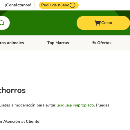
¡Contáctanos!
Pedir de nuevo
Cesta
ros animales
Top Marcas
% Ofertas
: Roedores y +
de categoria abierto: Pájaros
Menú de categoria abierto: Otros animales
Menú de categoria abie
chorros
sujetas a moderación para evitar
lenguaje inapropiado
. Puedes
 Atención al Cliente!