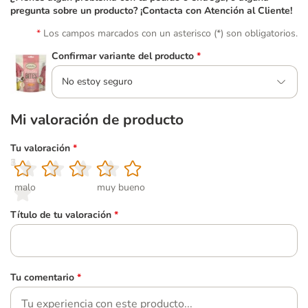
pregunta sobre un producto? ¡Contacta con Atención al Cliente!
Los campos marcados con un asterisco (*) son obligatorios.
Confirmar variante del producto
*
No estoy seguro
Mi valoración de producto
Tu valoración
*
1
2
3
4
5
malo
muy bueno
Título de tu valoración
*
Tu comentario
*