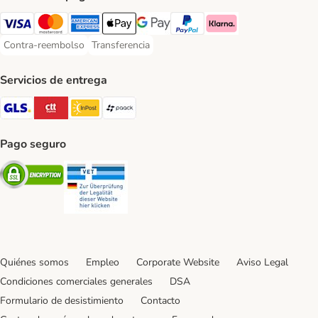
Visa Payment Method
Mastercard Payment Method
American Express Payment Method
Apple Pay Payment Method
Google Pay Payment Method
PayPal Payment Method
Klarna Payment Method
Contra-reembolso
Transferencia
Contra-reembolso Payment Method
Transferencia Payment Method
Servicios de entrega
GLS Shipping Method
CTTExpress Shipping Method
InPost Shipping Method
paack Shipping Method
Pago seguro
Security
Security
Quiénes somos
Empleo
Corporate Website
Aviso Legal
Condiciones comerciales generales
DSA
Formulario de desistimiento
Contacto