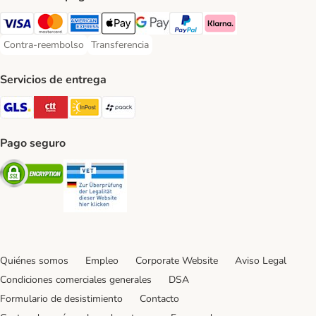
Visa Payment Method
Mastercard Payment Method
American Express Payment Method
Apple Pay Payment Method
Google Pay Payment Method
PayPal Payment Method
Klarna Payment Method
Contra-reembolso
Transferencia
Contra-reembolso Payment Method
Transferencia Payment Method
Servicios de entrega
GLS Shipping Method
CTTExpress Shipping Method
InPost Shipping Method
paack Shipping Method
Pago seguro
Security
Security
Quiénes somos
Empleo
Corporate Website
Aviso Legal
Condiciones comerciales generales
DSA
Formulario de desistimiento
Contacto