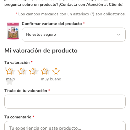
pregunta sobre un producto? ¡Contacta con Atención al Cliente!
Los campos marcados con un asterisco (*) son obligatorios.
Confirmar variante del producto
*
No estoy seguro
Mi valoración de producto
Tu valoración
*
1
2
3
4
5
malo
muy bueno
Título de tu valoración
*
Tu comentario
*