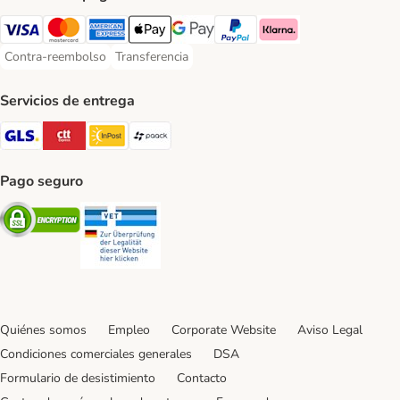
Visa Payment Method
Mastercard Payment Method
American Express Payment Method
Apple Pay Payment Method
Google Pay Payment Method
PayPal Payment Method
Klarna Payment Method
Contra-reembolso
Transferencia
Contra-reembolso Payment Method
Transferencia Payment Method
Servicios de entrega
GLS Shipping Method
CTTExpress Shipping Method
InPost Shipping Method
paack Shipping Method
Pago seguro
Security
Security
Quiénes somos
Empleo
Corporate Website
Aviso Legal
Condiciones comerciales generales
DSA
Formulario de desistimiento
Contacto