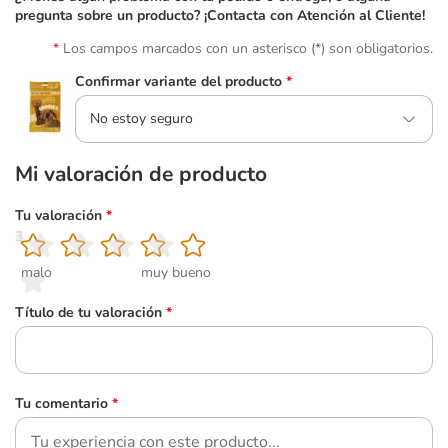
pregunta sobre un producto? ¡Contacta con Atención al Cliente!
Los campos marcados con un asterisco (*) son obligatorios.
Confirmar variante del producto
*
No estoy seguro
Mi valoración de producto
Tu valoración
*
1
2
3
4
5
malo
muy bueno
Título de tu valoración
*
Tu comentario
*