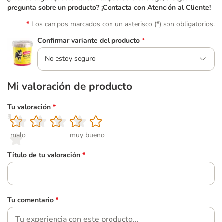
pregunta sobre un producto? ¡Contacta con Atención al Cliente!
Los campos marcados con un asterisco (*) son obligatorios.
Confirmar variante del producto
*
No estoy seguro
Mi valoración de producto
Tu valoración
*
1
2
3
4
5
malo
muy bueno
Título de tu valoración
*
Tu comentario
*