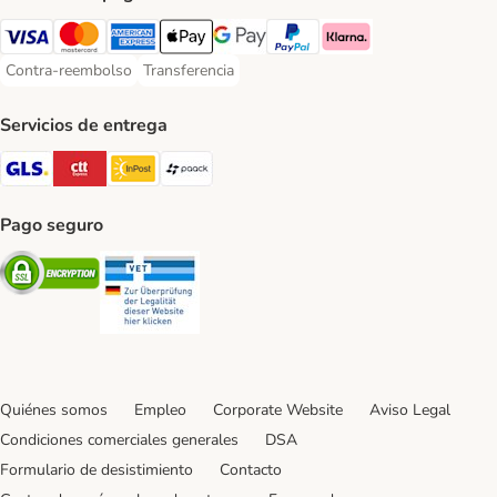
Visa Payment Method
Mastercard Payment Method
American Express Payment Method
Apple Pay Payment Method
Google Pay Payment Method
PayPal Payment Method
Klarna Payment Method
Contra-reembolso
Transferencia
Contra-reembolso Payment Method
Transferencia Payment Method
Servicios de entrega
GLS Shipping Method
CTTExpress Shipping Method
InPost Shipping Method
paack Shipping Method
Pago seguro
Security
Security
Quiénes somos
Empleo
Corporate Website
Aviso Legal
Condiciones comerciales generales
DSA
Formulario de desistimiento
Contacto