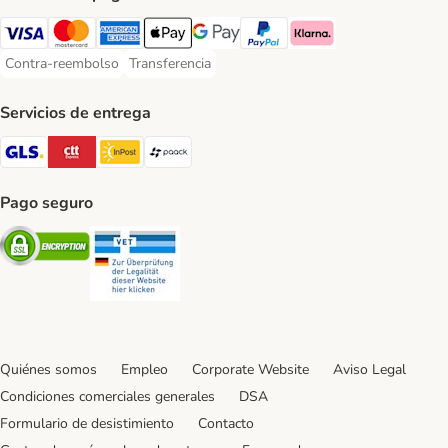
Visa Payment Method
Mastercard Payment Method
American Express Payment Method
Apple Pay Payment Method
Google Pay Payment Method
PayPal Payment Method
Klarna Payment Method
Contra-reembolso
Transferencia
Contra-reembolso Payment Method
Transferencia Payment Method
Servicios de entrega
GLS Shipping Method
CTTExpress Shipping Method
InPost Shipping Method
paack Shipping Method
Pago seguro
Security
Security
Quiénes somos
Empleo
Corporate Website
Aviso Legal
Condiciones comerciales generales
DSA
Formulario de desistimiento
Contacto