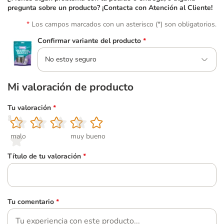
pregunta sobre un producto? ¡Contacta con Atención al Cliente!
Los campos marcados con un asterisco (*) son obligatorios.
Confirmar variante del producto
*
No estoy seguro
Mi valoración de producto
Tu valoración
*
1
2
3
4
5
malo
muy bueno
Título de tu valoración
*
Tu comentario
*