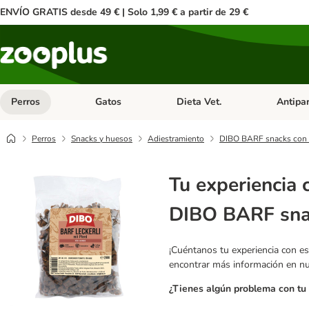
ENVÍO GRATIS desde 49 € | Solo 1,99 € a partir de 29 €
Perros
Gatos
Dieta Vet.
Antipar
Menú de categoria abierto: Perros
Menú de categoria abierto: Gatos
Menú de ca
Perros
Snacks y huesos
Adiestramiento
DIBO BARF snacks con 
Tu experiencia 
DIBO BARF snac
¡Cuéntanos tu experiencia con es
encontrar más información en n
¿Tienes algún problema con tu 