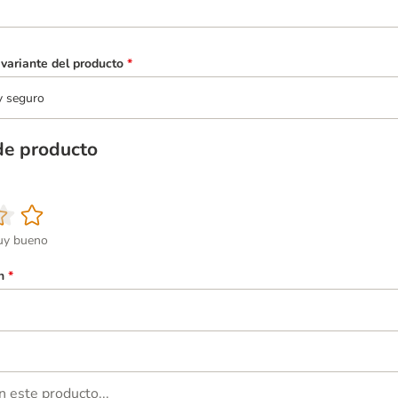
variante del producto
*
y seguro
de producto
y bueno
n
*