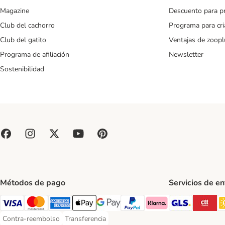
Magazine
Descuento para p
Club del cachorro
Programa para cr
Club del gatito
Ventajas de zoopl
Programa de afiliación
Newsletter
Sostenibilidad
Métodos de pago
Servicios de e
GLS Ship
CT
Visa Payment Method
Mastercard Payment Method
American Express Payment Method
Apple Pay Payment Method
Google Pay Payment Method
PayPal Payment Method
Klarna Payment Method
Contra-reembolso
Transferencia
Contra-reembolso Payment Method
Transferencia Payment Method