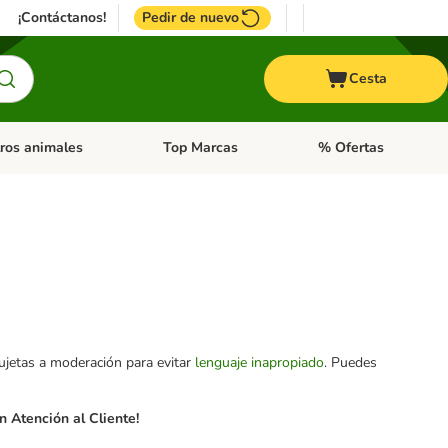
¡Contáctanos!
Pedir de nuevo
Cesta
ros animales
Top Marcas
% Ofertas
: Roedores y +
de categoria abierto: Pájaros
Menú de categoria abierto: Otros animales
Menú de categoria abie
sujetas a moderación para evitar
lenguaje inapropiado
. Puedes
 Atención al Cliente!