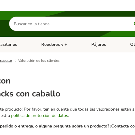
Buscar
productos
asitarios
Roedores y +
Pájaros
Ot
tegoria abierto: Dieta Vet.
Menú de categoria abierto: Antiparasitarios
Menú de categoria abierto
Menú 
caballo
Valoración de los clientes
con
ks con caballo
te producto! Por favor, ten en cuenta que todas las valoraciones están 
uestra
política de protección de datos
.
pedido o entrega, o alguna pregunta sobre un producto? ¡Contacta con