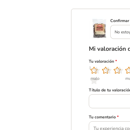
Confirmar 
No esto
Mi valoración 
Tu valoración
*
1
2
3
4
5
malo
mu
Título de tu valoració
Tu comentario
*