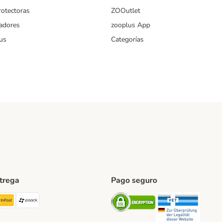
rotectoras
ZOOutlet
iadores
zooplus App
us
Categorías
ntrega
Pago seguro
ping Method
TExpress Shipping Method
InPost Shipping Method
paack Shipping Method
Security
Securit