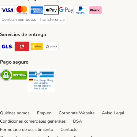
Visa Payment Method
Mastercard Payment Method
American Express Payment Method
Apple Pay Payment Method
Google Pay Payment Method
PayPal Payment Method
Klarna Payment Method
Contra-reembolso
Transferencia
Contra-reembolso Payment Method
Transferencia Payment Method
Servicios de entrega
GLS Shipping Method
CTTExpress Shipping Method
InPost Shipping Method
paack Shipping Method
Pago seguro
Security
Security
Quiénes somos
Empleo
Corporate Website
Aviso Legal
Condiciones comerciales generales
DSA
Formulario de desistimiento
Contacto