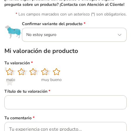
pregunta sobre un producto? ¡Contacta con Atención al Cliente!
Los campos marcados con un asterisco (*) son obligatorios.
Confirmar variante del producto
*
No estoy seguro
Mi valoración de producto
Tu valoración
*
1
2
3
4
5
malo
muy bueno
Título de tu valoración
*
Tu comentario
*