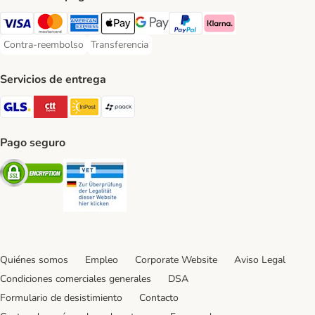
Visa Payment Method
Mastercard Payment Method
American Express Payment Method
Apple Pay Payment Method
Google Pay Payment Method
PayPal Payment Method
Klarna Payment Method
Contra-reembolso
Transferencia
Contra-reembolso Payment Method
Transferencia Payment Method
Servicios de entrega
GLS Shipping Method
CTTExpress Shipping Method
InPost Shipping Method
paack Shipping Method
Pago seguro
Security
Security
Quiénes somos
Empleo
Corporate Website
Aviso Legal
Condiciones comerciales generales
DSA
Formulario de desistimiento
Contacto