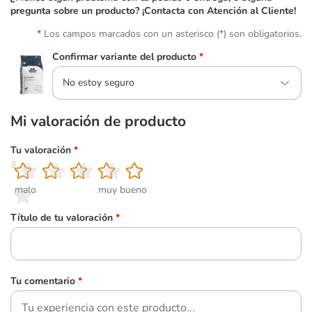
pregunta sobre un producto? ¡Contacta con Atención al Cliente!
Los campos marcados con un asterisco (*) son obligatorios.
Confirmar variante del producto
*
No estoy seguro
Mi valoración de producto
Tu valoración
*
1
2
3
4
5
malo
muy bueno
Título de tu valoración
*
Tu comentario
*