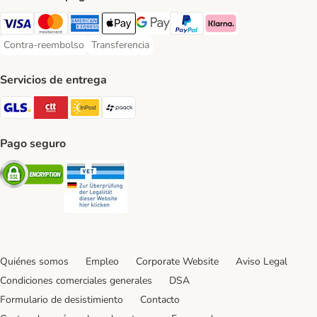
Visa Payment Method
Mastercard Payment Method
American Express Payment Method
Apple Pay Payment Method
Google Pay Payment Method
PayPal Payment Method
Klarna Payment Method
Contra-reembolso
Transferencia
Contra-reembolso Payment Method
Transferencia Payment Method
Servicios de entrega
GLS Shipping Method
CTTExpress Shipping Method
InPost Shipping Method
paack Shipping Method
Pago seguro
Security
Security
Quiénes somos
Empleo
Corporate Website
Aviso Legal
Condiciones comerciales generales
DSA
Formulario de desistimiento
Contacto