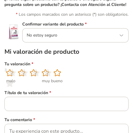
pregunta sobre un producto? ¡Contacta con Atención al Cliente!
Los campos marcados con un asterisco (*) son obligatorios.
Confirmar variante del producto
*
No estoy seguro
Mi valoración de producto
Tu valoración
*
1
2
3
4
5
malo
muy bueno
Título de tu valoración
*
Tu comentario
*