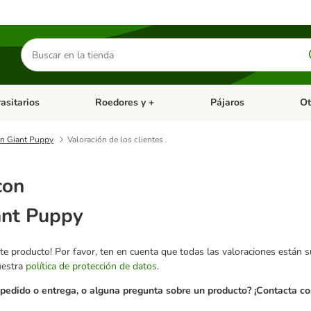
Buscar
productos
asitarios
Roedores y +
Pájaros
Ot
tegoria abierto: Dieta Vet.
Menú de categoria abierto: Antiparasitarios
Menú de categoria abierto
Menú 
in Giant Puppy
Valoración de los clientes
con
ant Puppy
te producto! Por favor, ten en cuenta que todas las valoraciones están 
uestra
política de protección de datos
.
pedido o entrega, o alguna pregunta sobre un producto? ¡Contacta con