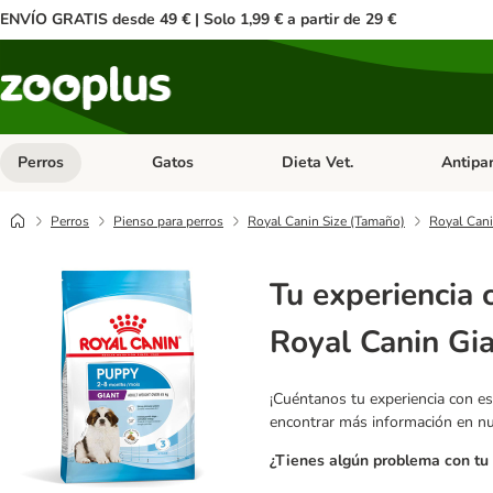
ENVÍO GRATIS desde 49 € | Solo 1,99 € a partir de 29 €
Perros
Gatos
Dieta Vet.
Antipar
Menú de categoria abierto: Perros
Menú de categoria abierto: Gatos
Menú de ca
Perros
Pienso para perros
Royal Canin Size (Tamaño)
Royal Can
Tu experiencia 
Royal Canin Gi
¡Cuéntanos tu experiencia con es
encontrar más información en n
¿Tienes algún problema con tu 