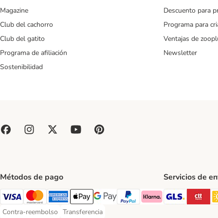
Magazine
Descuento para p
Club del cachorro
Programa para cr
Club del gatito
Ventajas de zoopl
Programa de afiliación
Newsletter
Sostenibilidad
Métodos de pago
Servicios de e
GLS Ship
CT
Visa Payment Method
Mastercard Payment Method
American Express Payment Method
Apple Pay Payment Method
Google Pay Payment Method
PayPal Payment Method
Klarna Payment Method
Contra-reembolso
Transferencia
Contra-reembolso Payment Method
Transferencia Payment Method