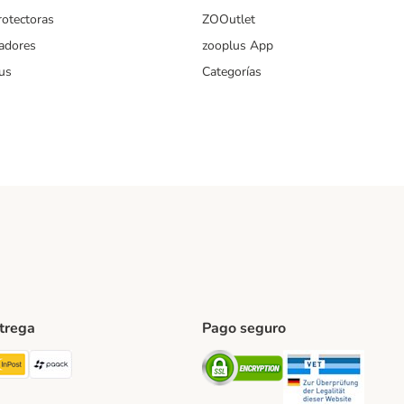
rotectoras
ZOOutlet
iadores
zooplus App
us
Categorías
ntrega
Pago seguro
ping Method
TExpress Shipping Method
InPost Shipping Method
paack Shipping Method
Security
Securit