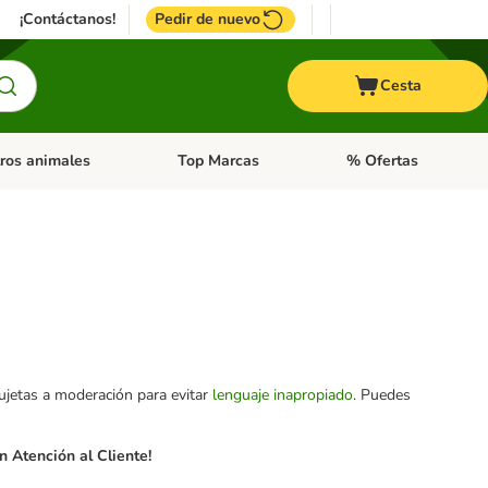
¡Contáctanos!
Pedir de nuevo
Cesta
ros animales
Top Marcas
% Ofertas
: Roedores y +
de categoria abierto: Pájaros
Menú de categoria abierto: Otros animales
Menú de categoria abie
sujetas a moderación para evitar
lenguaje inapropiado
. Puedes
 Atención al Cliente!