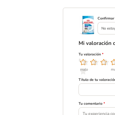
Confirmar 
No esto
Mi valoración 
Tu valoración
*
1
2
3
4
5
malo
mu
Título de tu valoració
Tu comentario
*