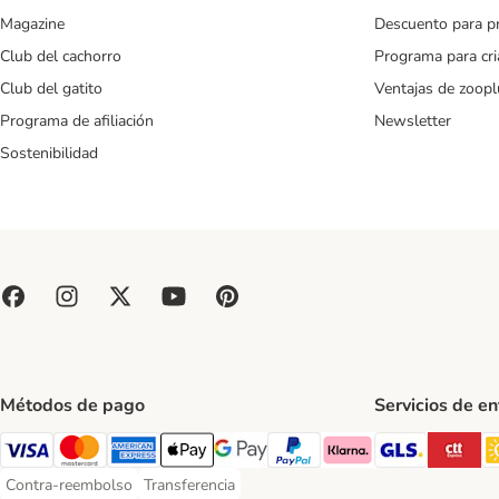
Magazine
Descuento para p
Club del cachorro
Programa para cr
Club del gatito
Ventajas de zoopl
Programa de afiliación
Newsletter
Sostenibilidad
Métodos de pago
Servicios de e
GLS Ship
CT
Visa Payment Method
Mastercard Payment Method
American Express Payment Method
Apple Pay Payment Method
Google Pay Payment Method
PayPal Payment Method
Klarna Payment Method
Contra-reembolso
Transferencia
Contra-reembolso Payment Method
Transferencia Payment Method