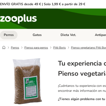
ENVÍO GRATIS desde 49 € | Solo 1,99 € a partir de 29 €
Perros
Gatos
Dieta Vet.
Antipar
Menú de categoria abierto: Perros
Menú de categoria abierto: Gatos
Menú de ca
Perros
Pienso para perros
Pitti Boris
Pienso vegetariano Pitti Bor
Tu experiencia 
Pienso vegetari
¡Cuéntanos tu experiencia con es
encontrar más información en n
¿Tienes algún problema con tu 