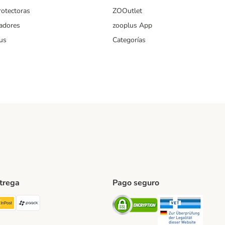
rotectoras
ZOOutlet
iadores
zooplus App
us
Categorías
ntrega
Pago seguro
ping Method
TExpress Shipping Method
InPost Shipping Method
paack Shipping Method
Security
Securit