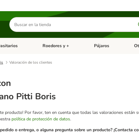
Buscar
productos
asitarios
Roedores y +
Pájaros
Ot
tegoria abierto: Dieta Vet.
Menú de categoria abierto: Antiparasitarios
Menú de categoria abierto
Menú 
is
Valoración de los clientes
con
ano Pitti Boris
te producto! Por favor, ten en cuenta que todas las valoraciones están 
uestra
política de protección de datos
.
pedido o entrega, o alguna pregunta sobre un producto? ¡Contacta con