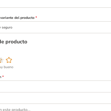
variante del producto
*
y seguro
de producto
y bueno
n
*