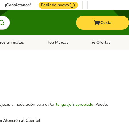
¡Contáctanos!
Pedir de nuevo
Cesta
ros animales
Top Marcas
% Ofertas
: Roedores y +
de categoria abierto: Pájaros
Menú de categoria abierto: Otros animales
Menú de categoria abie
sujetas a moderación para evitar
lenguaje inapropiado
. Puedes
 Atención al Cliente!