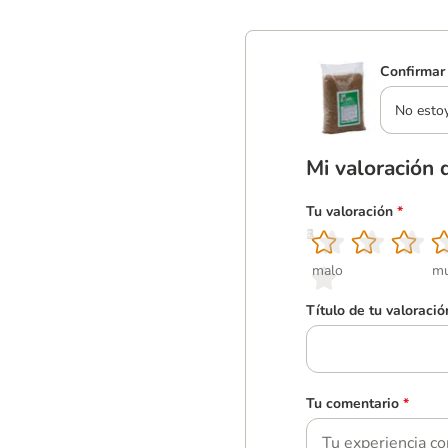
Confirmar 
No esto
Mi valoración 
Tu valoración
*
1
2
3
4
5
malo
mu
Título de tu valoració
Tu comentario
*