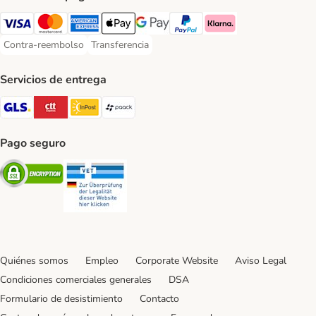
Visa Payment Method
Mastercard Payment Method
American Express Payment Method
Apple Pay Payment Method
Google Pay Payment Method
PayPal Payment Method
Klarna Payment Method
Contra-reembolso
Transferencia
Contra-reembolso Payment Method
Transferencia Payment Method
Servicios de entrega
GLS Shipping Method
CTTExpress Shipping Method
InPost Shipping Method
paack Shipping Method
Pago seguro
Security
Security
Quiénes somos
Empleo
Corporate Website
Aviso Legal
Condiciones comerciales generales
DSA
Formulario de desistimiento
Contacto