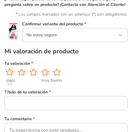
pregunta sobre un producto? ¡Contacta con Atención al Cliente!
Los campos marcados con un asterisco (*) son obligatorios.
Confirmar variante del producto
*
No estoy seguro
Mi valoración de producto
Tu valoración
*
1
2
3
4
5
malo
muy bueno
Título de tu valoración
*
Tu comentario
*