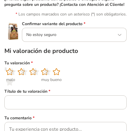
pregunta sobre un producto? ¡Contacta con Atención al Cliente!
Los campos marcados con un asterisco (*) son obligatorios.
Confirmar variante del producto
*
No estoy seguro
Mi valoración de producto
Tu valoración
*
1
2
3
4
5
malo
muy bueno
Título de tu valoración
*
Tu comentario
*