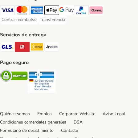
Visa Payment Method
Mastercard Payment Method
American Express Payment Method
Apple Pay Payment Method
Google Pay Payment Method
PayPal Payment Method
Klarna Payment Method
Contra-reembolso
Transferencia
Contra-reembolso Payment Method
Transferencia Payment Method
Servicios de entrega
GLS Shipping Method
CTTExpress Shipping Method
InPost Shipping Method
paack Shipping Method
Pago seguro
Security
Security
Quiénes somos
Empleo
Corporate Website
Aviso Legal
Condiciones comerciales generales
DSA
Formulario de desistimiento
Contacto